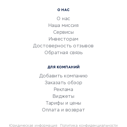
Расчетно-кассовое
О НАС
обслуживание
О нас
Эквайринг
Наша миссия
CRM-системы
Сервисы
Инвесторам
Электронный
Достоверность отзывов
документооборот
Обратная связь
Юридические компании
Консалтинговые компании
ДЛЯ КОМПАНИЙ
Аудиторские компании
Добавить компанию
Бухгалтерия онлайн
Заказать обзор
Онлайн-кассы
Реклама
SERM
Виджеты
Тарифы и цены
Digital
Оплата и возврат
КРЕДИТЫ И ЗАЙМЫ
Юридическая информация
Политика конфиденциальности