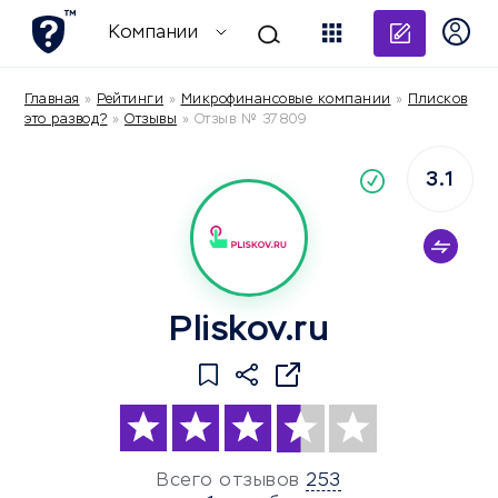
Добави
Компании
Главная
»
Рейтинги
»
Микрофинансовые компании
»
Плисков
это развод?
»
Отзывы
»
Отзыв № 37809
3.1
По
компания
Pliskov.ru
Всего отзывов
253