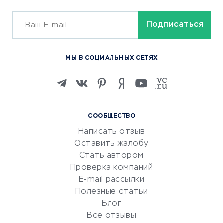
Сервисы доставки
ОБУЧЕНИЕ И РАБОТА
Курсы по обучению
МЫ В СОЦИАЛЬНЫХ СЕТЯХ
Онлайн-школы
Изучение иностранных
языков
Курсы IT и digital
СООБЩЕСТВО
Маркетинг и продажи
Написать отзыв
Репетиторство
Оставить жалобу
Красота и здоровье
Стать автором
Сервисы по поиску работы
Проверка компаний
Сетевой маркетинг
E-mail рассылки
Университеты
Полезные статьи
Блог
Все отзывы
УСЛУГИ ДЛЯ БИЗНЕСА