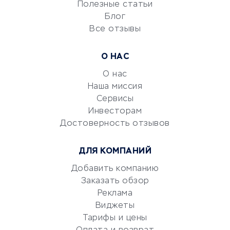
Университеты
Полезные статьи
Блог
Все отзывы
УСЛУГИ ДЛЯ БИЗНЕСА
Расчетно-кассовое
О НАС
обслуживание
О нас
Эквайринг
Наша миссия
CRM-системы
Сервисы
Электронный
Инвесторам
документооборот
Достоверность отзывов
Юридические компании
ДЛЯ КОМПАНИЙ
Консалтинговые компании
Аудиторские компании
Добавить компанию
Заказать обзор
Бухгалтерия онлайн
Реклама
Онлайн-кассы
Виджеты
SERM
Тарифы и цены
Digital