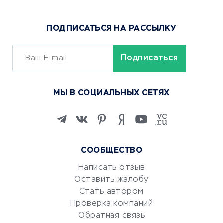
Доставка еды
Популярные товары
ПОДПИСАТЬСЯ НА РАССЫЛКУ
Сервисы доставки
ОБУЧЕНИЕ И РАБОТА
Курсы по обучению
МЫ В СОЦИАЛЬНЫХ СЕТЯХ
Онлайн-школы
Изучение иностранных
языков
Курсы IT и digital
СООБЩЕСТВО
Маркетинг и продажи
Репетиторство
Написать отзыв
Оставить жалобу
Красота и здоровье
Стать автором
Сервисы по поиску работы
Проверка компаний
Сетевой маркетинг
Обратная связь