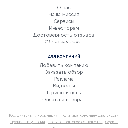
обслуживание
О нас
Эквайринг
Наша миссия
CRM-системы
Сервисы
Инвесторам
Электронный
Достоверность отзывов
документооборот
Обратная связь
Юридические компании
Консалтинговые компании
ДЛЯ КОМПАНИЙ
Аудиторские компании
Добавить компанию
Бухгалтерия онлайн
Заказать обзор
Онлайн-кассы
Реклама
SERM
Виджеты
Тарифы и цены
Digital
Оплата и возврат
КРЕДИТЫ И ЗАЙМЫ
Юридическая информация
Политика конфиденциальности
Потребительские кредиты
Правила и условия
Пользовательское соглашение
Оферта