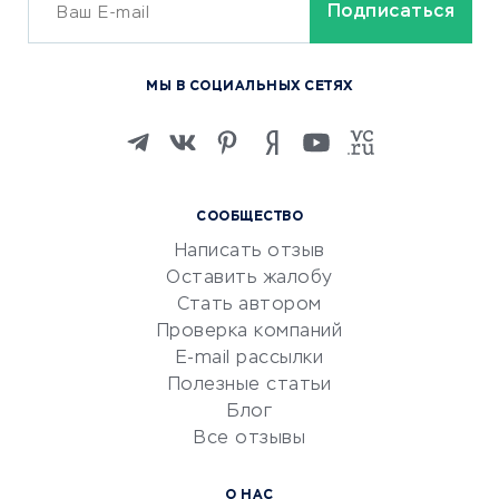
ОБУЧЕНИЕ И РАБОТА
Курсы по обучению
МЫ В СОЦИАЛЬНЫХ СЕТЯХ
Онлайн-школы
Изучение иностранных
языков
Курсы IT и digital
СООБЩЕСТВО
Маркетинг и продажи
Написать отзыв
Репетиторство
Оставить жалобу
Красота и здоровье
Стать автором
Сервисы по поиску работы
Проверка компаний
Сетевой маркетинг
E-mail рассылки
Университеты
Полезные статьи
Блог
Все отзывы
УСЛУГИ ДЛЯ БИЗНЕСА
Расчетно-кассовое
О НАС