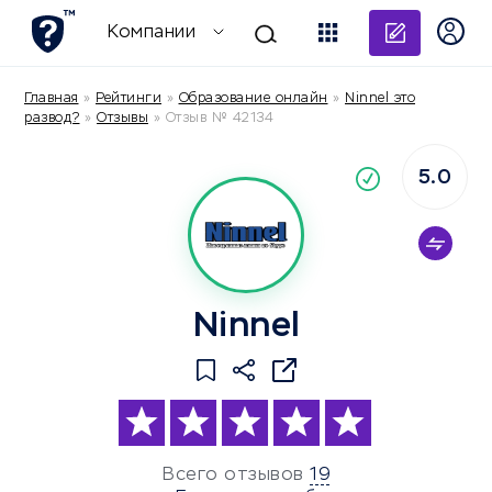
Добави
Компании
Главная
»
Рейтинги
»
Образование онлайн
»
Ninnel это
развод?
»
Отзывы
»
Отзыв № 42134
5.0
По
компания
Ninnel
Всего отзывов
19