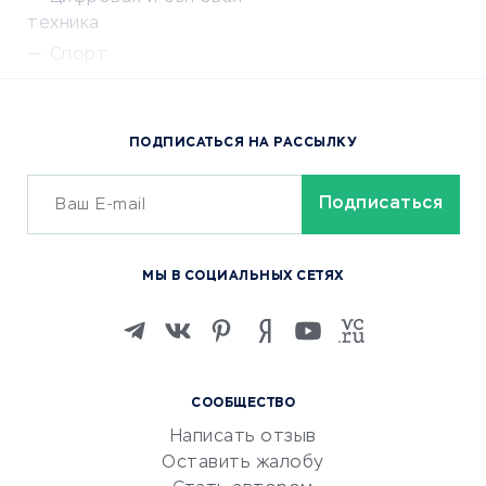
техника
Спорт
Доставка еды
Популярные товары
ПОДПИСАТЬСЯ НА РАССЫЛКУ
Сервисы доставки
ОБУЧЕНИЕ И РАБОТА
Курсы по обучению
МЫ В СОЦИАЛЬНЫХ СЕТЯХ
Онлайн-школы
Изучение иностранных
языков
Курсы IT и digital
СООБЩЕСТВО
Маркетинг и продажи
Написать отзыв
Репетиторство
Оставить жалобу
Красота и здоровье