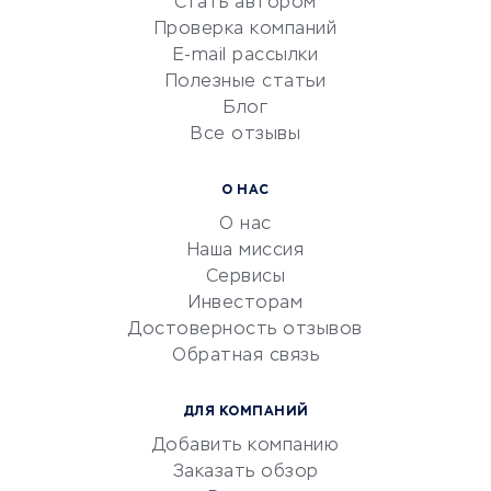
Стать автором
Сервисы по поиску работы
Проверка компаний
Сетевой маркетинг
E-mail рассылки
Университеты
Полезные статьи
Блог
Все отзывы
УСЛУГИ ДЛЯ БИЗНЕСА
Расчетно-кассовое
О НАС
обслуживание
О нас
Эквайринг
Наша миссия
CRM-системы
Сервисы
Инвесторам
Электронный
Достоверность отзывов
документооборот
Обратная связь
Юридические компании
Консалтинговые компании
ДЛЯ КОМПАНИЙ
Аудиторские компании
Добавить компанию
Бухгалтерия онлайн
Заказать обзор