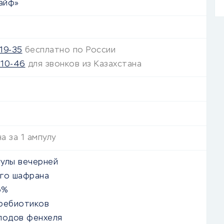
айф»
19-35
бесплатно по России
-10-46
для звонков из Казахстана
а за 1 ампулу
улы вечерней
го шафрана
6%
ребиотиков
лодов фенхеля