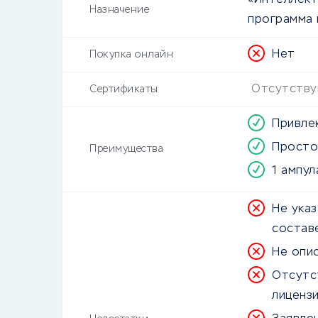
«Интеллект
Назначение
программа 
Нет
Покупка онлайн
Отсутствую
Сертификаты
Привле
Просто
Преимущества
1 ампу
Не ука
состав
Не опи
Отсутс
лиценз