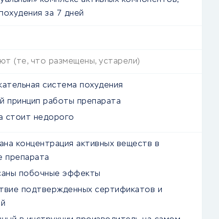
уальный» комплекс активных компонентов,
похудения за 7 дней
т (те, что размещены, устарели)
кательная система похудения
й принцип работы препарата
ла стоит недорого
зана концентрация активных веществ в
е препарата
саны побочные эффекты
твие подтвержденных сертификатов и
ий