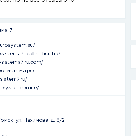
са. Но не все отзывы это
ема 7
urosystem.su/
sistema7-a.all-official.ru/
rosistema7.ru.com/
йросистема.рф
sistem7.ru/
rosystem.online/
омск, ул. Нахимова, д. 8/2