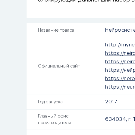
блокирующий дальнейший набор ве
подтверждают.
Нейросист
Название товара
http://myne
https://neiro
https://nei
Официальный сайт
https://не
https://nero
https://neu
2017
Год запуска
Главный офис
634034, г. Т
производителя