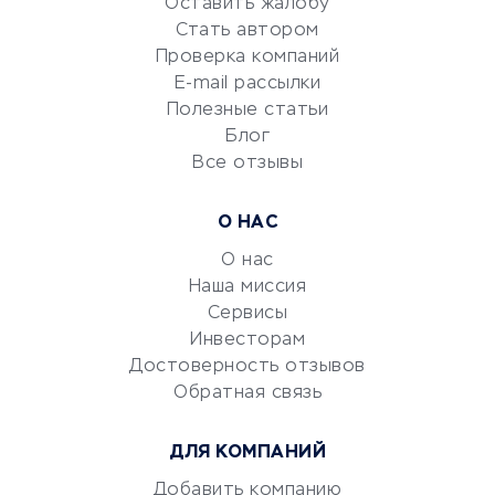
Оставить жалобу
Красота и здоровье
Стать автором
Сервисы по поиску работы
Проверка компаний
Сетевой маркетинг
E-mail рассылки
Университеты
Полезные статьи
Блог
Все отзывы
УСЛУГИ ДЛЯ БИЗНЕСА
Расчетно-кассовое
О НАС
обслуживание
О нас
Эквайринг
Наша миссия
CRM-системы
Сервисы
Электронный
Инвесторам
документооборот
Достоверность отзывов
Обратная связь
Юридические компании
Консалтинговые компании
ДЛЯ КОМПАНИЙ
Аудиторские компании
Добавить компанию
Бухгалтерия онлайн