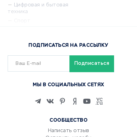
Цифровая и бытовая
техника
Спорт
Доставка еды
Популярные товары
ПОДПИСАТЬСЯ НА РАССЫЛКУ
Сервисы доставки
ОБУЧЕНИЕ И РАБОТА
Курсы по обучению
МЫ В СОЦИАЛЬНЫХ СЕТЯХ
Онлайн-школы
Изучение иностранных
языков
Курсы IT и digital
СООБЩЕСТВО
Маркетинг и продажи
Репетиторство
Написать отзыв