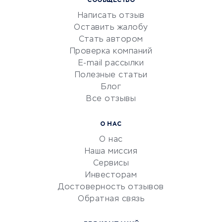
СООБЩЕСТВО
Маркетинг и продажи
Написать отзыв
Репетиторство
Оставить жалобу
Красота и здоровье
Стать автором
Сервисы по поиску работы
Проверка компаний
Сетевой маркетинг
E-mail рассылки
Университеты
Полезные статьи
Блог
Все отзывы
УСЛУГИ ДЛЯ БИЗНЕСА
Расчетно-кассовое
О НАС
обслуживание
О нас
Эквайринг
Наша миссия
CRM-системы
Сервисы
Инвесторам
Электронный
Достоверность отзывов
документооборот
Обратная связь
Юридические компании
Консалтинговые компании