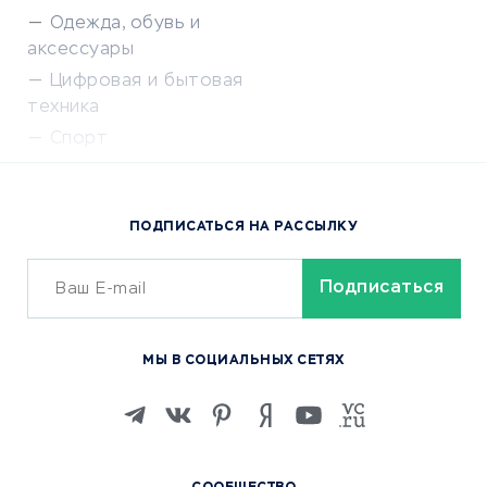
Одежда, обувь и
аксессуары
Цифровая и бытовая
техника
Спорт
Доставка еды
Популярные товары
ПОДПИСАТЬСЯ НА РАССЫЛКУ
Сервисы доставки
ОБУЧЕНИЕ И РАБОТА
Курсы по обучению
МЫ В СОЦИАЛЬНЫХ СЕТЯХ
Онлайн-школы
Изучение иностранных
языков
Курсы IT и digital