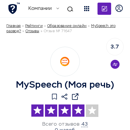
Добави
Компании
Главная
»
Рейтинги
»
Образование онлайн
»
MySpeech это
развод?
»
Отзывы
»
Отзыв № 71647
3.7
MySpeech (Моя речь)
Всего отзывов
43