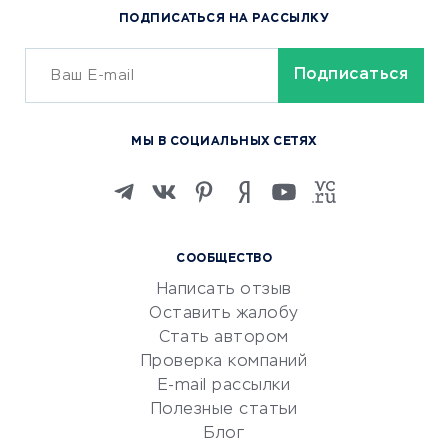
ПОДПИСАТЬСЯ НА РАССЫЛКУ
Сервисы доставки
ОБУЧЕНИЕ И РАБОТА
Курсы по обучению
МЫ В СОЦИАЛЬНЫХ СЕТЯХ
Онлайн-школы
Изучение иностранных
языков
Курсы IT и digital
СООБЩЕСТВО
Маркетинг и продажи
Написать отзыв
Репетиторство
Оставить жалобу
Красота и здоровье
Стать автором
Сервисы по поиску работы
Проверка компаний
Сетевой маркетинг
E-mail рассылки
Университеты
Полезные статьи
Блог