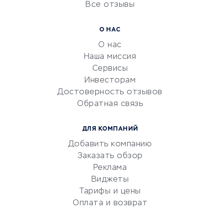
Все отзывы
УСЛУГИ ДЛЯ БИЗНЕСА
Расчетно-кассовое
О НАС
обслуживание
О нас
Эквайринг
Наша миссия
CRM-системы
Сервисы
Инвесторам
Электронный
Достоверность отзывов
документооборот
Обратная связь
Юридические компании
Консалтинговые компании
ДЛЯ КОМПАНИЙ
Аудиторские компании
Добавить компанию
Бухгалтерия онлайн
Заказать обзор
Онлайн-кассы
Реклама
SERM
Виджеты
Тарифы и цены
Digital
Оплата и возврат