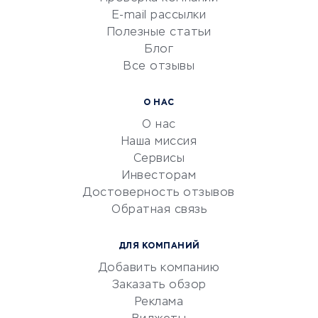
Сетевой маркетинг
E-mail рассылки
Университеты
Полезные статьи
Блог
Все отзывы
УСЛУГИ ДЛЯ БИЗНЕСА
Расчетно-кассовое
О НАС
обслуживание
О нас
Эквайринг
Наша миссия
CRM-системы
Сервисы
Инвесторам
Электронный
Достоверность отзывов
документооборот
Обратная связь
Юридические компании
Консалтинговые компании
ДЛЯ КОМПАНИЙ
Аудиторские компании
Добавить компанию
Бухгалтерия онлайн
Заказать обзор
Онлайн-кассы
Реклама