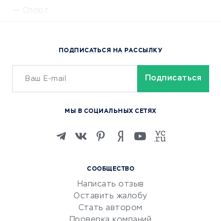
Спорт
Доставка еды
Популярные товары
ПОДПИСАТЬСЯ НА РАССЫЛКУ
Сервисы доставки
ОБУЧЕНИЕ И РАБОТА
Курсы по обучению
МЫ В СОЦИАЛЬНЫХ СЕТЯХ
Онлайн-школы
Изучение иностранных
языков
Курсы IT и digital
СООБЩЕСТВО
Маркетинг и продажи
Написать отзыв
Репетиторство
Оставить жалобу
Красота и здоровье
Стать автором
Сервисы по поиску работы
Проверка компаний