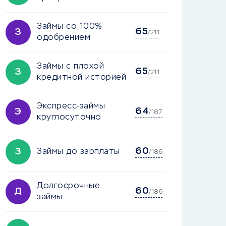
Займы со 100%
65
З
/211
одобрением
Займы с плохой
65
З
/211
кредитной историей
Экспресс-займы
64
Э
/187
круглосуточно
60
З
Займы до зарплаты
/186
Долгосрочные
60
Д
/186
займы