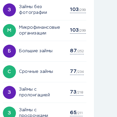
Займы без
103
З
/299
фотографии
Микрофинансовые
103
М
/299
организации
87
Б
Большие займы
/252
77
С
Срочные займы
/234
Займы с
73
З
/218
пролонгацией
Займы с
65
З
/211
просрочками