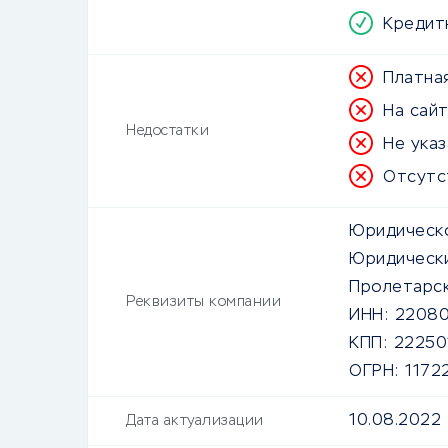
Кредит
Платна
На сайт
Недостатки
Не ука
Отсутс
Юридическо
Юридически
Пролетарск
Реквизиты компании
ИНН:
22080
КПП:
22250
ОГРН:
1172
10.08.2022
Дата актуализации