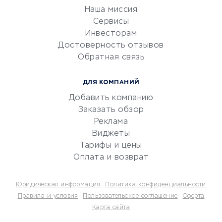
Эквайринг
Наша миссия
CRM-системы
Сервисы
Инвесторам
Электронный
Достоверность отзывов
документооборот
Обратная связь
Юридические компании
Консалтинговые компании
ДЛЯ КОМПАНИЙ
Аудиторские компании
Добавить компанию
Бухгалтерия онлайн
Заказать обзор
Онлайн-кассы
Реклама
SERM
Виджеты
Тарифы и цены
Digital
Оплата и возврат
КРЕДИТЫ И ЗАЙМЫ
Юридическая информация
Политика конфиденциальности
Потребительские кредиты
Правила и условия
Пользовательское соглашение
Оферта
Карта сайта
Кредитные карты