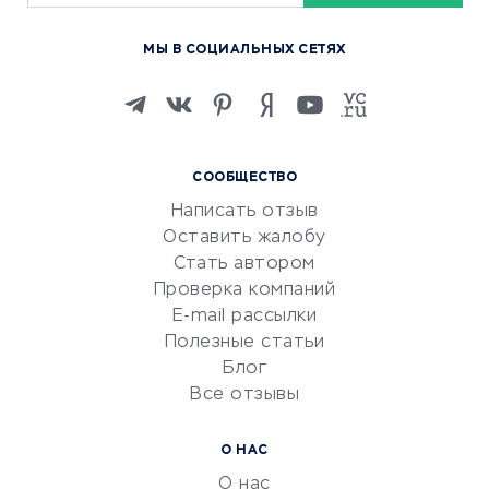
Курсы по обучению
МЫ В СОЦИАЛЬНЫХ СЕТЯХ
Онлайн-школы
Изучение иностранных
языков
Курсы IT и digital
СООБЩЕСТВО
Маркетинг и продажи
Написать отзыв
Репетиторство
Оставить жалобу
Красота и здоровье
Стать автором
Сервисы по поиску работы
Проверка компаний
Сетевой маркетинг
E-mail рассылки
Университеты
Полезные статьи
Блог
Все отзывы
УСЛУГИ ДЛЯ БИЗНЕСА
Расчетно-кассовое
О НАС
обслуживание
О нас