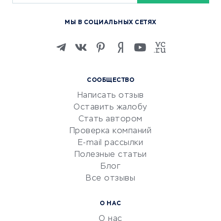
Курсы по обучению
МЫ В СОЦИАЛЬНЫХ СЕТЯХ
Онлайн-школы
Изучение иностранных
языков
Курсы IT и digital
СООБЩЕСТВО
Маркетинг и продажи
Написать отзыв
Репетиторство
Оставить жалобу
Красота и здоровье
Стать автором
Сервисы по поиску работы
Проверка компаний
Сетевой маркетинг
E-mail рассылки
Университеты
Полезные статьи
Блог
Все отзывы
УСЛУГИ ДЛЯ БИЗНЕСА
Расчетно-кассовое
О НАС
обслуживание
О нас