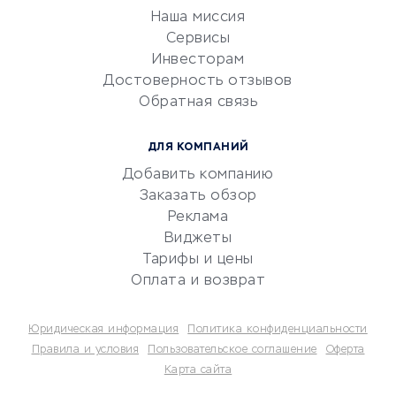
Эквайринг
Наша миссия
CRM-системы
Сервисы
Инвесторам
Электронный
Достоверность отзывов
документооборот
Обратная связь
Юридические компании
Консалтинговые компании
ДЛЯ КОМПАНИЙ
Аудиторские компании
Добавить компанию
Бухгалтерия онлайн
Заказать обзор
Онлайн-кассы
Реклама
SERM
Виджеты
Тарифы и цены
Digital
Оплата и возврат
КРЕДИТЫ И ЗАЙМЫ
Юридическая информация
Политика конфиденциальности
Потребительские кредиты
Правила и условия
Пользовательское соглашение
Оферта
Карта сайта
Кредитные карты