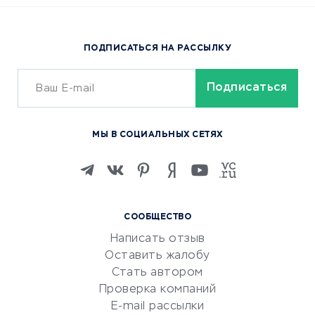
Доставка еды
Популярные товары
ПОДПИСАТЬСЯ НА РАССЫЛКУ
Сервисы доставки
ОБУЧЕНИЕ И РАБОТА
Курсы по обучению
МЫ В СОЦИАЛЬНЫХ СЕТЯХ
Онлайн-школы
Изучение иностранных
языков
Курсы IT и digital
СООБЩЕСТВО
Маркетинг и продажи
Написать отзыв
Репетиторство
Оставить жалобу
Красота и здоровье
Стать автором
Сервисы по поиску работы
Проверка компаний
Сетевой маркетинг
E-mail рассылки