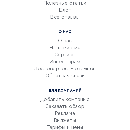
Университеты
Полезные статьи
Блог
Все отзывы
УСЛУГИ ДЛЯ БИЗНЕСА
Расчетно-кассовое
О НАС
обслуживание
О нас
Эквайринг
Наша миссия
CRM-системы
Сервисы
Инвесторам
Электронный
Достоверность отзывов
документооборот
Обратная связь
Юридические компании
Консалтинговые компании
ДЛЯ КОМПАНИЙ
Аудиторские компании
Добавить компанию
Бухгалтерия онлайн
Заказать обзор
Онлайн-кассы
Реклама
SERM
Виджеты
Тарифы и цены
Digital