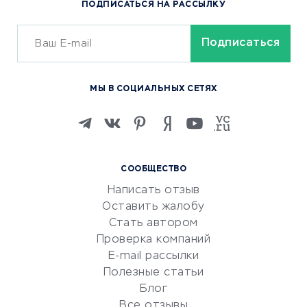
ПОДПИСАТЬСЯ НА РАССЫЛКУ
Сервисы доставки
ОБУЧЕНИЕ И РАБОТА
Курсы по обучению
МЫ В СОЦИАЛЬНЫХ СЕТЯХ
Онлайн-школы
Изучение иностранных
языков
Курсы IT и digital
СООБЩЕСТВО
Маркетинг и продажи
Написать отзыв
Репетиторство
Оставить жалобу
Красота и здоровье
Стать автором
Сервисы по поиску работы
Проверка компаний
Сетевой маркетинг
E-mail рассылки
Университеты
Полезные статьи
Блог
Все отзывы