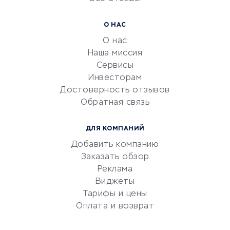
УСЛУГИ ДЛЯ БИЗНЕСА
Расчетно-кассовое
О НАС
обслуживание
О нас
Эквайринг
Наша миссия
CRM-системы
Сервисы
Инвесторам
Электронный
Достоверность отзывов
документооборот
Обратная связь
Юридические компании
Консалтинговые компании
ДЛЯ КОМПАНИЙ
Аудиторские компании
Добавить компанию
Бухгалтерия онлайн
Заказать обзор
Онлайн-кассы
Реклама
SERM
Виджеты
Тарифы и цены
Digital
Оплата и возврат
КРЕДИТЫ И ЗАЙМЫ