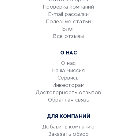
Сервисы по поиску работы
Проверка компаний
Сетевой маркетинг
E-mail рассылки
Университеты
Полезные статьи
Блог
Все отзывы
УСЛУГИ ДЛЯ БИЗНЕСА
Расчетно-кассовое
О НАС
обслуживание
О нас
Эквайринг
Наша миссия
CRM-системы
Сервисы
Электронный
Инвесторам
документооборот
Достоверность отзывов
Обратная связь
Юридические компании
Консалтинговые компании
ДЛЯ КОМПАНИЙ
Аудиторские компании
Добавить компанию
Бухгалтерия онлайн
Заказать обзор
Онлайн-кассы