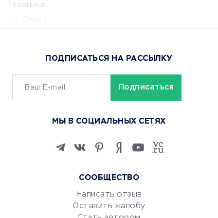
техника
Спорт
Доставка еды
Популярные товары
ПОДПИСАТЬСЯ НА РАССЫЛКУ
Сервисы доставки
ОБУЧЕНИЕ И РАБОТА
Курсы по обучению
МЫ В СОЦИАЛЬНЫХ СЕТЯХ
Онлайн-школы
Изучение иностранных
языков
Курсы IT и digital
СООБЩЕСТВО
Маркетинг и продажи
Репетиторство
Написать отзыв
Оставить жалобу
Красота и здоровье
Стать автором