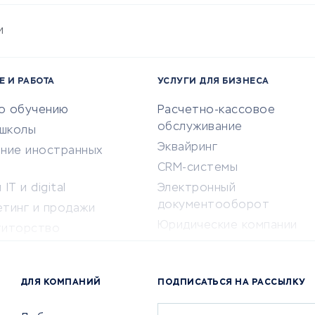
и
Е И РАБОТА
УСЛУГИ ДЛЯ БИЗНЕСА
по обучению
Расчетно-кассовое
обслуживание
-школы
Эквайринг
ение иностранных
CRM-системы
IT и digital
Электронный
документооборот
етинг и продажи
Юридические компании
титорство
Консалтинговые компании
ота и здоровье
Аудиторские компании
 по поиску работы
ДЛЯ КОМПАНИЙ
ПОДПИСАТЬСЯ НА РАССЫЛКУ
Бухгалтерия онлайн
й маркетинг
Онлайн-кассы
ситеты