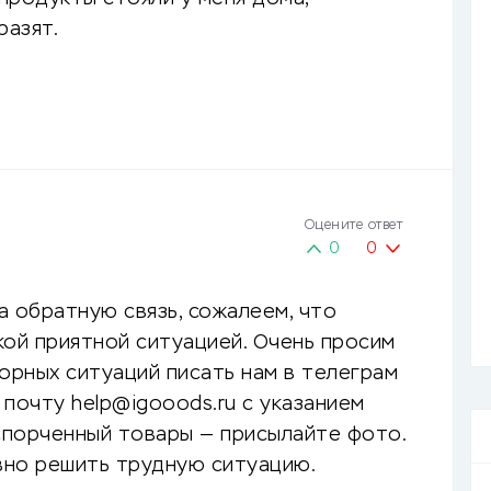
разят.
Оцените ответ
0
0
а обратную связь, сожалеем, что
кой приятной ситуацией. Очень просим
порных ситуаций писать нам в телеграм
 почту help@igooods.ru с указанием
испорченный товары — присылайте фото.
вно решить трудную ситуацию.