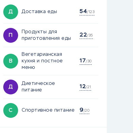
54
Д
Доставка еды
/123
Продукты для
22
П
/35
приготовления еды
Вегетарианская
17
В
кухня и постное
/30
меню
Диетическое
12
Д
/21
питание
9
С
Спортивное питание
/20