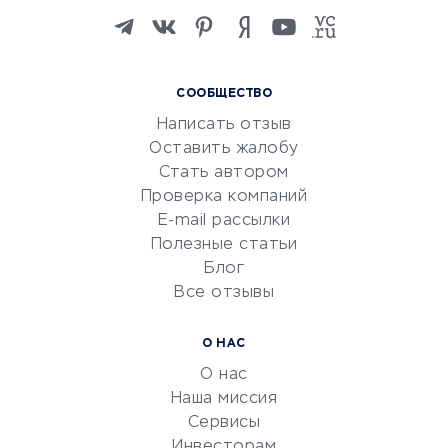
Изучение иностранных
языков
Курсы IT и digital
СООБЩЕСТВО
Маркетинг и продажи
Написать отзыв
Репетиторство
Оставить жалобу
Красота и здоровье
Стать автором
Сервисы по поиску работы
Проверка компаний
Сетевой маркетинг
E-mail рассылки
Университеты
Полезные статьи
Блог
Все отзывы
УСЛУГИ ДЛЯ БИЗНЕСА
Расчетно-кассовое
О НАС
обслуживание
О нас
Эквайринг
Наша миссия
CRM-системы
Сервисы
Инвесторам