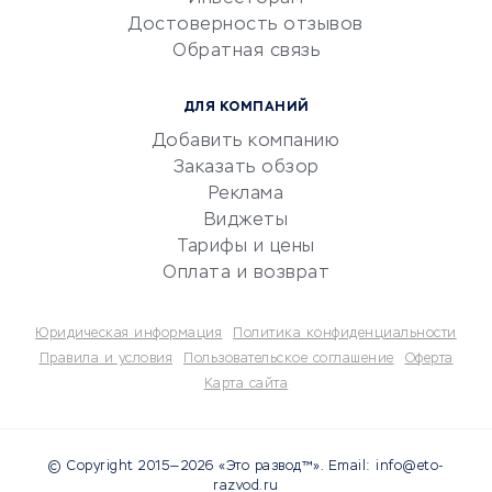
Электронный
Достоверность отзывов
документооборот
Обратная связь
Юридические компании
Консалтинговые компании
ДЛЯ КОМПАНИЙ
Аудиторские компании
Добавить компанию
Бухгалтерия онлайн
Заказать обзор
Онлайн-кассы
Реклама
SERM
Виджеты
Тарифы и цены
Digital
Оплата и возврат
КРЕДИТЫ И ЗАЙМЫ
Юридическая информация
Политика конфиденциальности
Потребительские кредиты
Правила и условия
Пользовательское соглашение
Оферта
Карта сайта
Кредитные карты
Дебетовые карты
Микрофинансовые
© Copyright 2015—2026 «Это развод™». Email: info@eto-
организации
razvod.ru