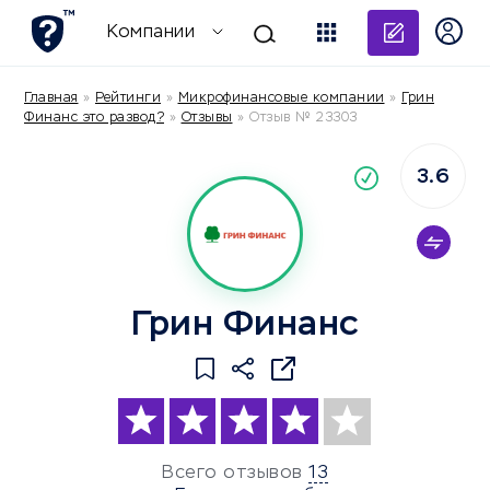
Добави
Компании
Главная
»
Рейтинги
»
Микрофинансовые компании
»
Грин
Финанс это развод?
»
Отзывы
»
Отзыв № 23303
3.6
По
компания
Грин Финанс
Всего отзывов
13