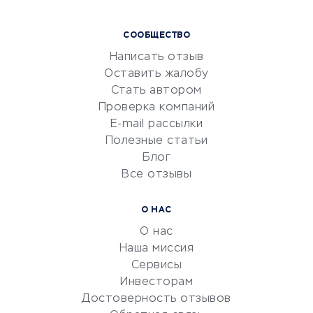
Курсы IT и digital
СООБЩЕСТВО
Маркетинг и продажи
Написать отзыв
Репетиторство
Оставить жалобу
Красота и здоровье
Стать автором
Сервисы по поиску работы
Проверка компаний
Сетевой маркетинг
E-mail рассылки
Университеты
Полезные статьи
Блог
Все отзывы
УСЛУГИ ДЛЯ БИЗНЕСА
Расчетно-кассовое
О НАС
обслуживание
О нас
Эквайринг
Наша миссия
CRM-системы
Сервисы
Инвесторам
Электронный
Достоверность отзывов
документооборот