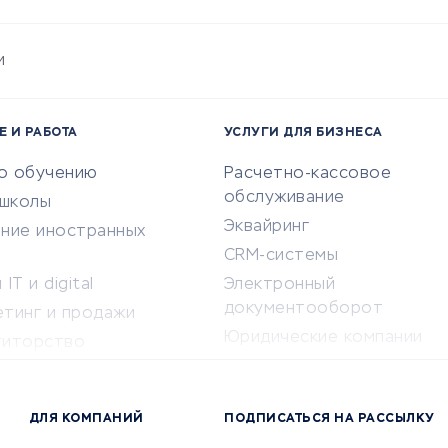
и
Е И РАБОТА
УСЛУГИ ДЛЯ БИЗНЕСА
по обучению
Расчетно-кассовое
обслуживание
-школы
Эквайринг
ение иностранных
CRM-системы
IT и digital
Электронный
документооборот
етинг и продажи
Юридические компании
титорство
Консалтинговые компании
ота и здоровье
Аудиторские компании
 по поиску работы
ДЛЯ КОМПАНИЙ
ПОДПИСАТЬСЯ НА РАССЫЛКУ
Бухгалтерия онлайн
й маркетинг