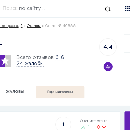
Поиск
по сайту...
это развод?
»
Отзывы
»
Отзыв № 40888
т
4.4
Всего отзывов
616
24 жалобы
ЖАЛОБЫ
Еще магазины
Оцените отзыв
1
1
0