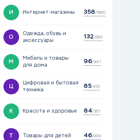
358
И
Интернет-магазины
/1600
Одежда, обувь и
132
О
/563
аксессуары
Мебель и товары
96
М
/441
для дома
Цифровая и бытовая
85
Ц
/412
техника
84
К
Красота и здоровье
/351
46
Т
Товары для детей
/209