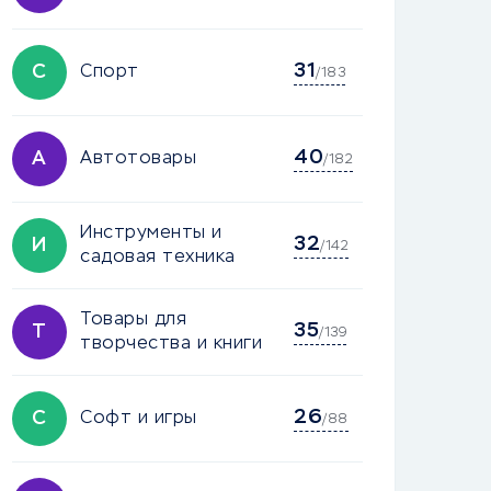
31
С
Спорт
/183
40
А
Автотовары
/182
Инструменты и
32
И
/142
садовая техника
Товары для
35
Т
/139
творчества и книги
26
С
Софт и игры
/88