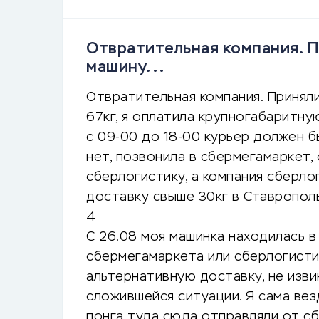
Отвратительная компания. П
машину...
Отвратительная компания. Приняли
67кг, я оплатила крупногабаритну
с 09-00 до 18-00 курьер должен б
нет, позвонила в сбермегамаркет, 
сберлогистику, а компания сберло
доставку свыше 30кг в Ставрополь
4
С 26.08 моя машинка находилась в
сбермегамаркета или сберлогистик
альтернативную доставку, не изви
сложившейся ситуации. Я сама везд
понга туда сюда отправляли от с