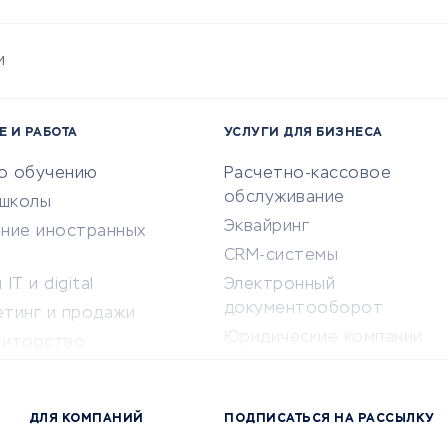
и
Е И РАБОТА
УСЛУГИ ДЛЯ БИЗНЕСА
по обучению
Расчетно-кассовое
обслуживание
-школы
Эквайринг
ение иностранных
CRM-системы
IT и digital
Электронный
документооборот
етинг и продажи
Юридические компании
титорство
Консалтинговые компании
ота и здоровье
Аудиторские компании
 по поиску работы
ДЛЯ КОМПАНИЙ
ПОДПИСАТЬСЯ НА РАССЫЛКУ
Бухгалтерия онлайн
й маркетинг