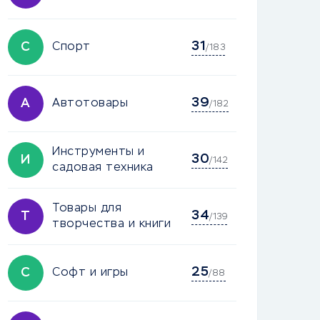
31
С
Спорт
/183
39
А
Автотовары
/182
Инструменты и
30
И
/142
садовая техника
Товары для
34
Т
/139
творчества и книги
25
С
Софт и игры
/88