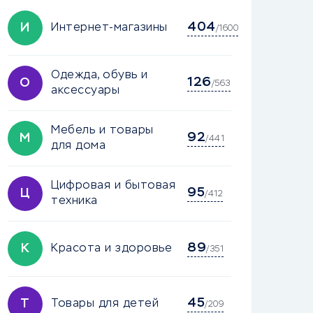
404
И
Интернет-магазины
/1600
Одежда, обувь и
126
О
/563
аксессуары
Мебель и товары
92
М
/441
для дома
Цифровая и бытовая
95
Ц
/412
техника
89
К
Красота и здоровье
/351
45
Т
Товары для детей
/209