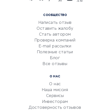
языков
Курсы IT и digital
СООБЩЕСТВО
Маркетинг и продажи
Написать отзыв
Репетиторство
Оставить жалобу
Красота и здоровье
Стать автором
Сервисы по поиску работы
Проверка компаний
Сетевой маркетинг
E-mail рассылки
Университеты
Полезные статьи
Блог
Все отзывы
УСЛУГИ ДЛЯ БИЗНЕСА
Расчетно-кассовое
О НАС
обслуживание
О нас
Эквайринг
Наша миссия
CRM-системы
Сервисы
Инвесторам
Электронный
Достоверность отзывов
документооборот