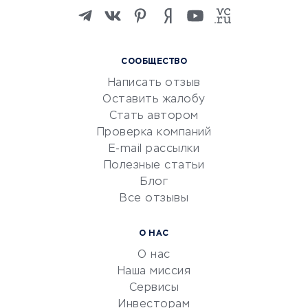
Изучение иностранных
языков
Курсы IT и digital
СООБЩЕСТВО
Маркетинг и продажи
Написать отзыв
Репетиторство
Оставить жалобу
Красота и здоровье
Стать автором
Сервисы по поиску работы
Проверка компаний
Сетевой маркетинг
E-mail рассылки
Университеты
Полезные статьи
Блог
Все отзывы
УСЛУГИ ДЛЯ БИЗНЕСА
Расчетно-кассовое
О НАС
обслуживание
О нас
Эквайринг
Наша миссия
CRM-системы
Сервисы
Инвесторам
Электронный