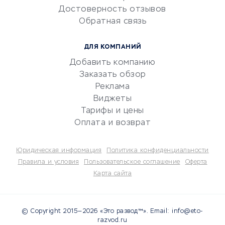
Достоверность отзывов
документооборот
Обратная связь
Юридические компании
Консалтинговые компании
ДЛЯ КОМПАНИЙ
Аудиторские компании
Добавить компанию
Бухгалтерия онлайн
Заказать обзор
Онлайн-кассы
Реклама
SERM
Виджеты
Тарифы и цены
Digital
Оплата и возврат
КРЕДИТЫ И ЗАЙМЫ
Юридическая информация
Политика конфиденциальности
Потребительские кредиты
Правила и условия
Пользовательское соглашение
Оферта
Карта сайта
Кредитные карты
Дебетовые карты
Микрофинансовые
© Copyright 2015—2026 «Это развод™». Email: info@eto-
организации
razvod.ru