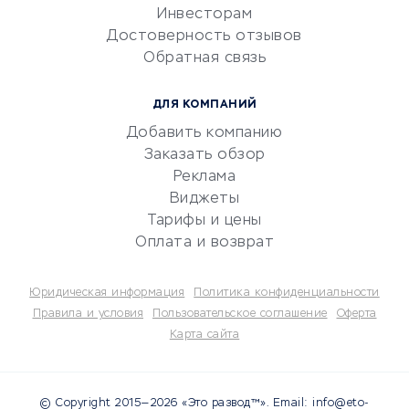
Инвесторам
Электронный
Достоверность отзывов
документооборот
Обратная связь
Юридические компании
Консалтинговые компании
ДЛЯ КОМПАНИЙ
Аудиторские компании
Добавить компанию
Бухгалтерия онлайн
Заказать обзор
Онлайн-кассы
Реклама
SERM
Виджеты
Тарифы и цены
Digital
Оплата и возврат
КРЕДИТЫ И ЗАЙМЫ
Юридическая информация
Политика конфиденциальности
Потребительские кредиты
Правила и условия
Пользовательское соглашение
Оферта
Карта сайта
Кредитные карты
Дебетовые карты
Микрофинансовые
© Copyright 2015—2026 «Это развод™». Email: info@eto-