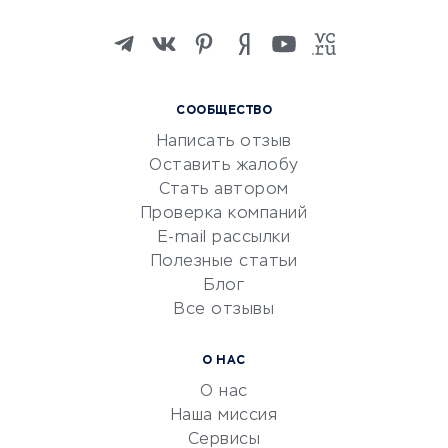
Онлайн-школы
Изучение иностранных
языков
Курсы IT и digital
СООБЩЕСТВО
Маркетинг и продажи
Написать отзыв
Репетиторство
Оставить жалобу
Красота и здоровье
Стать автором
Сервисы по поиску работы
Проверка компаний
Сетевой маркетинг
E-mail рассылки
Университеты
Полезные статьи
Блог
Все отзывы
УСЛУГИ ДЛЯ БИЗНЕСА
Расчетно-кассовое
О НАС
обслуживание
О нас
Эквайринг
Наша миссия
CRM-системы
Сервисы