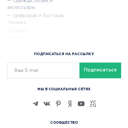
Одежда, обувь и
аксессуары
Цифровая и бытовая
техника
Спорт
Доставка еды
Популярные товары
ПОДПИСАТЬСЯ НА РАССЫЛКУ
Сервисы доставки
ОБУЧЕНИЕ И РАБОТА
Курсы по обучению
МЫ В СОЦИАЛЬНЫХ СЕТЯХ
Онлайн-школы
Изучение иностранных
языков
Курсы IT и digital
СООБЩЕСТВО
Маркетинг и продажи