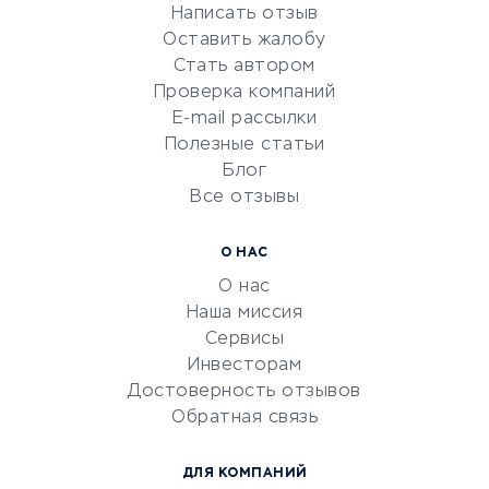
Написать отзыв
Репетиторство
Оставить жалобу
Красота и здоровье
Стать автором
Сервисы по поиску работы
Проверка компаний
Сетевой маркетинг
E-mail рассылки
Университеты
Полезные статьи
Блог
Все отзывы
УСЛУГИ ДЛЯ БИЗНЕСА
Расчетно-кассовое
О НАС
обслуживание
О нас
Эквайринг
Наша миссия
CRM-системы
Сервисы
Инвесторам
Электронный
Достоверность отзывов
документооборот
Обратная связь
Юридические компании
Консалтинговые компании
ДЛЯ КОМПАНИЙ