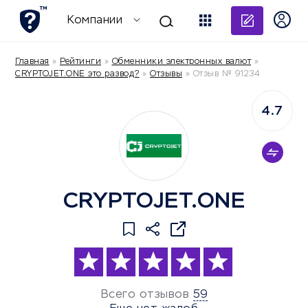
Добави
Компании
Главная
»
Рейтинги
»
Обменники электронных валют
»
CRYPTOJET.ONE это развод?
»
Отзывы
»
Отзыв № 91234
4.7
CRYPTOJET.ONE
Всего отзывов
59