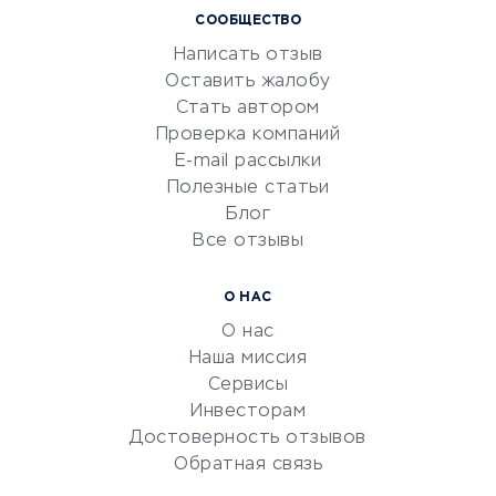
СООБЩЕСТВО
Маркетинг и продажи
Написать отзыв
Репетиторство
Оставить жалобу
Красота и здоровье
Стать автором
Сервисы по поиску работы
Проверка компаний
Сетевой маркетинг
E-mail рассылки
Университеты
Полезные статьи
Блог
Все отзывы
УСЛУГИ ДЛЯ БИЗНЕСА
Расчетно-кассовое
О НАС
обслуживание
О нас
Эквайринг
Наша миссия
CRM-системы
Сервисы
Инвесторам
Электронный
Достоверность отзывов
документооборот
Обратная связь
Юридические компании