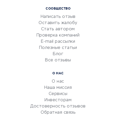
Курсы IT и digital
СООБЩЕСТВО
Маркетинг и продажи
Написать отзыв
Репетиторство
Оставить жалобу
Красота и здоровье
Стать автором
Сервисы по поиску работы
Проверка компаний
Сетевой маркетинг
E-mail рассылки
Университеты
Полезные статьи
Блог
Все отзывы
УСЛУГИ ДЛЯ БИЗНЕСА
Расчетно-кассовое
О НАС
обслуживание
О нас
Эквайринг
Наша миссия
CRM-системы
Сервисы
Инвесторам
Электронный
Достоверность отзывов
документооборот
Обратная связь
Юридические компании