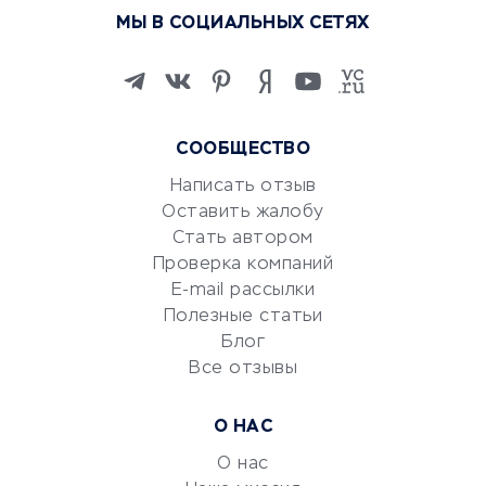
Курсы по обучению
МЫ В СОЦИАЛЬНЫХ СЕТЯХ
Онлайн-школы
Изучение иностранных
языков
Курсы IT и digital
СООБЩЕСТВО
Маркетинг и продажи
Репетиторство
Написать отзыв
Оставить жалобу
Красота и здоровье
Стать автором
Сервисы по поиску работы
Проверка компаний
Сетевой маркетинг
E-mail рассылки
Университеты
Полезные статьи
Блог
Все отзывы
УСЛУГИ ДЛЯ БИЗНЕСА
Расчетно-кассовое
О НАС
обслуживание
О нас
Эквайринг