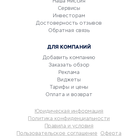
Наша миссия
CRM-системы
Сервисы
Электронный
Инвесторам
документооборот
Достоверность отзывов
Обратная связь
Юридические компании
Консалтинговые компании
ДЛЯ КОМПАНИЙ
Аудиторские компании
Добавить компанию
Бухгалтерия онлайн
Заказать обзор
Онлайн-кассы
Реклама
SERM
Виджеты
Digital
Тарифы и цены
Оплата и возврат
КРЕДИТЫ И ЗАЙМЫ
Юридическая информация
Потребительские кредиты
Политика конфиденциальности
Кредитные карты
Правила и условия
Пользовательское соглашение
Оферта
Дебетовые карты