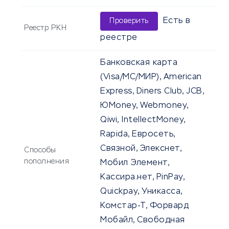
Есть в
Проверить
Реестр РКН
реестре
Банковская карта
(Visa/MC/МИР), American
Express, Diners Club, JCB,
ЮMoney, Webmoney,
Qiwi, IntellectMoney,
Rapida, Евросеть,
Связной, Элекснет,
Способы
пополнения
Мобил Элемент,
Кассира.нет, PinPay,
Quickpay, Уникасса,
Комстар-Т, Форвард
Мобайл, Свободная