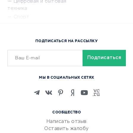
Цифровая и бытовая
техника
Спорт
Доставка еды
Популярные товары
ПОДПИСАТЬСЯ НА РАССЫЛКУ
Сервисы доставки
ОБУЧЕНИЕ И РАБОТА
Курсы по обучению
МЫ В СОЦИАЛЬНЫХ СЕТЯХ
Онлайн-школы
Изучение иностранных
языков
Курсы IT и digital
СООБЩЕСТВО
Маркетинг и продажи
Написать отзыв
Репетиторство
Оставить жалобу
Красота и здоровье