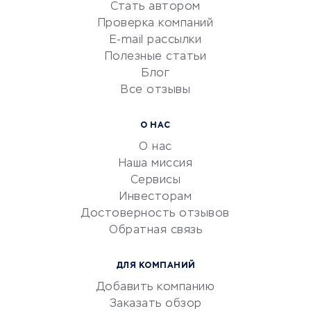
Стать автором
Сервисы по поиску работы
Проверка компаний
Сетевой маркетинг
E-mail рассылки
Университеты
Полезные статьи
Блог
Все отзывы
УСЛУГИ ДЛЯ БИЗНЕСА
Расчетно-кассовое
О НАС
обслуживание
О нас
Эквайринг
Наша миссия
CRM-системы
Сервисы
Инвесторам
Электронный
Достоверность отзывов
документооборот
Обратная связь
Юридические компании
Консалтинговые компании
ДЛЯ КОМПАНИЙ
Аудиторские компании
Добавить компанию
Бухгалтерия онлайн
Заказать обзор