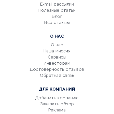
Сетевой маркетинг
E-mail рассылки
Университеты
Полезные статьи
Блог
Все отзывы
УСЛУГИ ДЛЯ БИЗНЕСА
Расчетно-кассовое
О НАС
обслуживание
О нас
Эквайринг
Наша миссия
CRM-системы
Сервисы
Электронный
Инвесторам
документооборот
Достоверность отзывов
Обратная связь
Юридические компании
Консалтинговые компании
ДЛЯ КОМПАНИЙ
Аудиторские компании
Добавить компанию
Бухгалтерия онлайн
Заказать обзор
Онлайн-кассы
Реклама
SERM