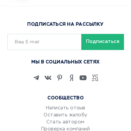
Спорт
Доставка еды
Популярные товары
ПОДПИСАТЬСЯ НА РАССЫЛКУ
Сервисы доставки
ОБУЧЕНИЕ И РАБОТА
Курсы по обучению
МЫ В СОЦИАЛЬНЫХ СЕТЯХ
Онлайн-школы
Изучение иностранных
языков
Курсы IT и digital
Маркетинг и продажи
СООБЩЕСТВО
Репетиторство
Написать отзыв
Красота и здоровье
Оставить жалобу
Стать автором
Сервисы по поиску работы
Проверка компаний