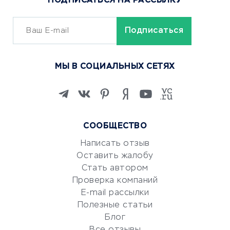
ПОДПИСАТЬСЯ НА РАССЫЛКУ
Сервисы доставки
ОБУЧЕНИЕ И РАБОТА
Курсы по обучению
МЫ В СОЦИАЛЬНЫХ СЕТЯХ
Онлайн-школы
Изучение иностранных
языков
Курсы IT и digital
СООБЩЕСТВО
Маркетинг и продажи
Репетиторство
Написать отзыв
Оставить жалобу
Красота и здоровье
Стать автором
Сервисы по поиску работы
Проверка компаний
Сетевой маркетинг
E-mail рассылки
Университеты
Полезные статьи
Блог
Все отзывы