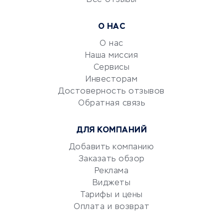
УСЛУГИ ДЛЯ БИЗНЕСА
Расчетно-кассовое
О НАС
обслуживание
О нас
Эквайринг
Наша миссия
CRM-системы
Сервисы
Электронный
Инвесторам
документооборот
Достоверность отзывов
Обратная связь
Юридические компании
Консалтинговые компании
ДЛЯ КОМПАНИЙ
Аудиторские компании
Добавить компанию
Бухгалтерия онлайн
Заказать обзор
Онлайн-кассы
Реклама
SERM
Виджеты
Digital
Тарифы и цены
Оплата и возврат
КРЕДИТЫ И ЗАЙМЫ