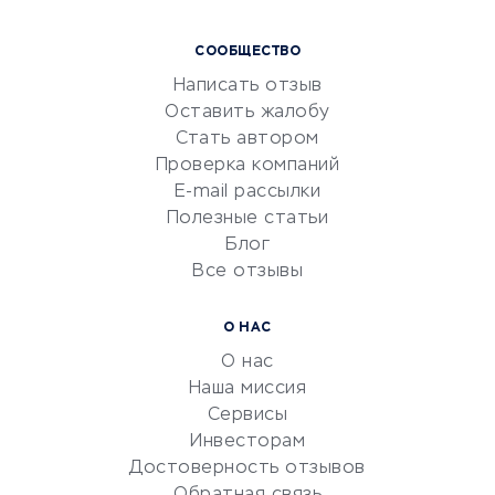
Курсы IT и digital
СООБЩЕСТВО
Маркетинг и продажи
Написать отзыв
Репетиторство
Оставить жалобу
Красота и здоровье
Стать автором
Сервисы по поиску работы
Проверка компаний
Сетевой маркетинг
E-mail рассылки
Университеты
Полезные статьи
Блог
Все отзывы
УСЛУГИ ДЛЯ БИЗНЕСА
Расчетно-кассовое
О НАС
обслуживание
О нас
Эквайринг
Наша миссия
CRM-системы
Сервисы
Инвесторам
Электронный
Достоверность отзывов
документооборот