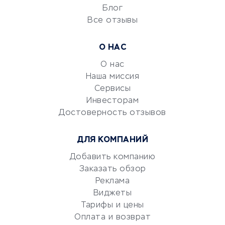
Блог
Все отзывы
УСЛУГИ ДЛЯ БИЗНЕСА
Расчетно-кассовое
О НАС
обслуживание
О нас
Эквайринг
Наша миссия
CRM-системы
Сервисы
Электронный
Инвесторам
документооборот
Достоверность отзывов
Юридические компании
ДЛЯ КОМПАНИЙ
Консалтинговые компании
Аудиторские компании
Добавить компанию
Заказать обзор
Бухгалтерия онлайн
Реклама
Онлайн-кассы
Виджеты
SERM
Тарифы и цены
Digital
Оплата и возврат