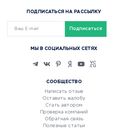
Популярные товары
ПОДПИСАТЬСЯ НА РАССЫЛКУ
Сервисы доставки
ОБУЧЕНИЕ И РАБОТА
Курсы по обучению
МЫ В СОЦИАЛЬНЫХ СЕТЯХ
Онлайн-школы
Изучение иностранных
языков
Курсы IT и digital
СООБЩЕСТВО
Маркетинг и продажи
Репетиторство
Написать отзыв
Оставить жалобу
Красота и здоровье
Стать автором
Сервисы по поиску работы
Проверка компаний
Сетевой маркетинг
Обратная связь
Университеты
Полезные статьи