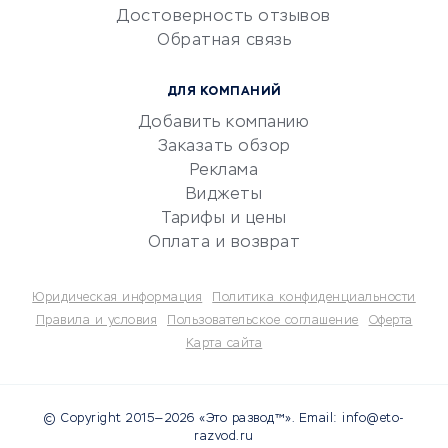
Достоверность отзывов
документооборот
Обратная связь
Юридические компании
Консалтинговые компании
ДЛЯ КОМПАНИЙ
Аудиторские компании
Добавить компанию
Бухгалтерия онлайн
Заказать обзор
Онлайн-кассы
Реклама
SERM
Виджеты
Тарифы и цены
Digital
Оплата и возврат
КРЕДИТЫ И ЗАЙМЫ
Юридическая информация
Политика конфиденциальности
Потребительские кредиты
Правила и условия
Пользовательское соглашение
Оферта
Карта сайта
Кредитные карты
Дебетовые карты
Микрофинансовые
© Copyright 2015—2026 «Это развод™». Email: info@eto-
организации
razvod.ru