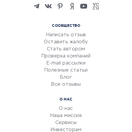
Изучение иностранных
языков
Курсы IT и digital
СООБЩЕСТВО
Маркетинг и продажи
Написать отзыв
Репетиторство
Оставить жалобу
Красота и здоровье
Стать автором
Сервисы по поиску работы
Проверка компаний
Сетевой маркетинг
E-mail рассылки
Университеты
Полезные статьи
Блог
Все отзывы
УСЛУГИ ДЛЯ БИЗНЕСА
Расчетно-кассовое
О НАС
обслуживание
О нас
Эквайринг
Наша миссия
CRM-системы
Сервисы
Инвесторам
Электронный