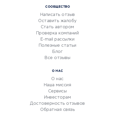
Курсы IT и digital
СООБЩЕСТВО
Маркетинг и продажи
Написать отзыв
Репетиторство
Оставить жалобу
Красота и здоровье
Стать автором
Сервисы по поиску работы
Проверка компаний
Сетевой маркетинг
E-mail рассылки
Университеты
Полезные статьи
Блог
Все отзывы
УСЛУГИ ДЛЯ БИЗНЕСА
Расчетно-кассовое
О НАС
обслуживание
О нас
Эквайринг
Наша миссия
CRM-системы
Сервисы
Инвесторам
Электронный
Достоверность отзывов
документооборот
Обратная связь
Юридические компании