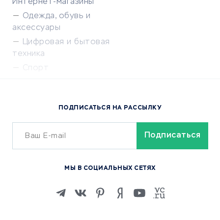
Интернет-магазины
Одежда, обувь и
аксессуары
Цифровая и бытовая
техника
Спорт
Доставка еды
Популярные товары
ПОДПИСАТЬСЯ НА РАССЫЛКУ
Сервисы доставки
ОБУЧЕНИЕ И РАБОТА
Курсы по обучению
МЫ В СОЦИАЛЬНЫХ СЕТЯХ
Онлайн-школы
Изучение иностранных
языков
Курсы IT и digital