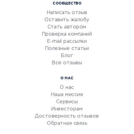
СООБЩЕСТВО
Маркетинг и продажи
Написать отзыв
Репетиторство
Оставить жалобу
Красота и здоровье
Стать автором
Сервисы по поиску работы
Проверка компаний
Сетевой маркетинг
E-mail рассылки
Университеты
Полезные статьи
Блог
Все отзывы
УСЛУГИ ДЛЯ БИЗНЕСА
Расчетно-кассовое
О НАС
обслуживание
О нас
Эквайринг
Наша миссия
CRM-системы
Сервисы
Инвесторам
Электронный
Достоверность отзывов
документооборот
Обратная связь
Юридические компании