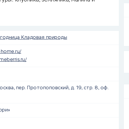
уры: клубника, земляника, малина и
годница Кладовая природы
-home.ru/
meberris.ru/
осква, пер. Протопоповский, д. 19, стр. 8, оф.
ори»