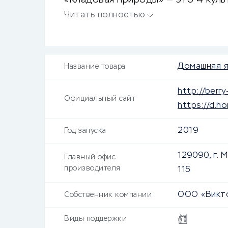
«Кладовая природы» — это 4 культ
черника.
Читать полностью
Домашняя я
Название товара
http://berry
Официальный сайт
https://d.ho
2019
Год запуска
129090, г. М
Главный офис
производителя
115
ООО «Викт
Собственник компании
Виды поддержки