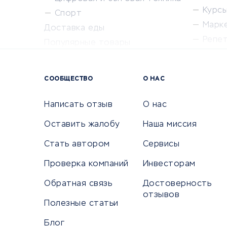
Курсы 
Спорт
Марк
Доставка еды
Репе
Популярные товары
Крас
Сервисы доставки
Сервисы
СООБЩЕСТВО
О НАС
Сетево
Универ
Написать отзыв
О нас
Оставить жалобу
Наша миссия
Стать автором
Сервисы
КРЕДИТЫ И ЗАЙМЫ
ПУТЕШЕС
Проверка компаний
Инвесторам
Потребительские кредиты
Путеше
Обратная связь
Достоверность
Кредитные карты
Покупка
отзывов
Дебетовые карты
Полезные статьи
Бронир
Микрофинансовые организации
Санато
Блог