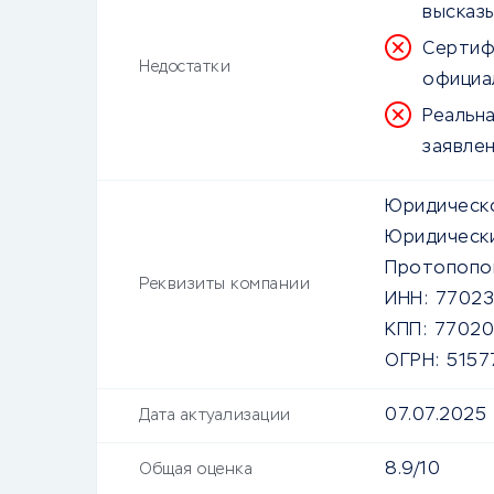
высказ
Сертиф
Недостатки
официа
Реальн
заявле
Юридическо
Юридически
Протопоповск
Реквизиты компании
ИНН:
77023
КПП:
77020
ОГРН:
5157
07.07.2025
Дата актуализации
8.9/10
Общая оценка