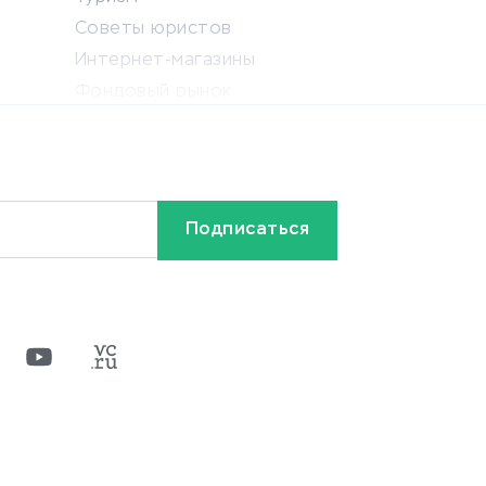
Советы юристов
Интернет-магазины
Фондовый рынок
Криптовалюта
Ставки на спорт
Кредиты и займы
Бонусы и акции
Видео
Разное
х