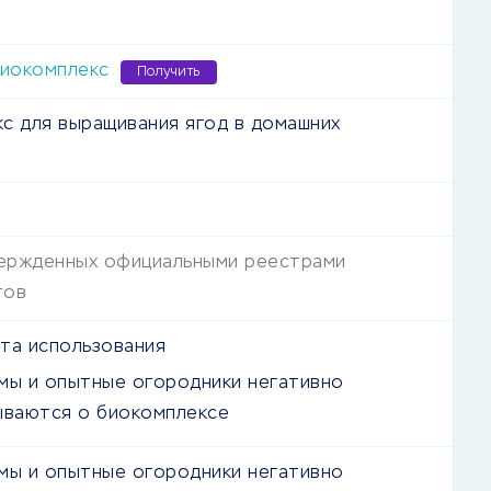
биокомплекс
Получить
с для выращивания ягод в домашних
ержденных официальными реестрами
тов
та использования
мы и опытные огородники негативно
ываются о биокомплексе
мы и опытные огородники негативно