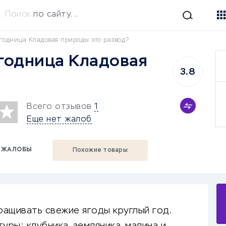
Поиск
по сайту...
годница Кладовая природы это развод?
годница Кладовая
3.8
Всего отзывов
1
Еще нет жалоб
ЖАЛОБЫ
Похожие товары
ащивать свежие ягоды круглый год.