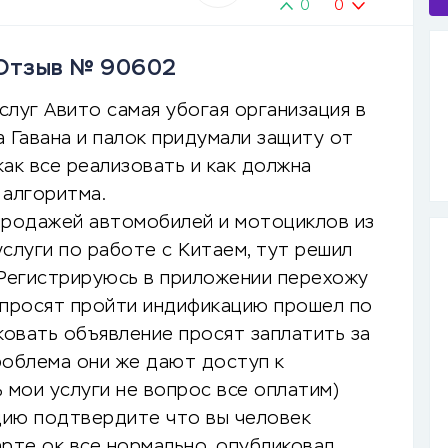
0
0
 Отзыв № 90602
луг Авито самая убогая организация в
 Гавана и палок придумали защиту от
ак все реализовать и как должна
 алгоритма.
продажей автомобилей и мотоциклов из
слуги по работе с Китаем, тут решил
 Регистрируюсь в приложении перехожу
 просят пройти индификацию прошел по
ковать объявление просят заплатить за
роблема они же дают доступ к
мои услуги не вопрос все оплатим)
цию подтвердите что вы человек
рте ок все нормально, опубликовал