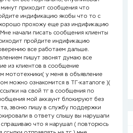
 минут приходит сообщения что
ойдите индификацию якобы что то с
у хорошо прохожу еще раз индификацию
 Мне начали писать сообщения клиенты
 приходит пройдите индификацию
оверению все работаем дальше.
влением пишут звонят думаю все
гие из клиентов в сообщение
 мототехники( у меня в объявление
ом можно ознакомится в ТГ-каталоге )(
 ссылки на свой тг в сообщения по
сообщения мой аккаунт блокируют без
та, звоню пишу в службу поддержки
локировали в ответу слышу вы нарушали
) спрашиваю что я нарушал ( повторюсь
я ссылки отправлять на тг ) мне