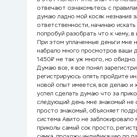
отвечают ознакомьтесь с правила
думаю ладно мой косяк незнания 
ответственности, начинаю искать 
попробуй разобрать что к чему, в 
При этом уплаченные деньги мне н
набрало много просмотров ваши д
1450₽ не так уж много, но обидно.
Думаю все, я все понял зарегистр
регистрируюсь опять пройдите и
новой опыт имеется, все делаю и х
успел сделать думаю что за прикол
следующий день мне знакомый не 
просто знакомый, объясняет подро
система Авито не заблокировало 
приколы самый сок просто, регис
симка, прохожу индификацию по па