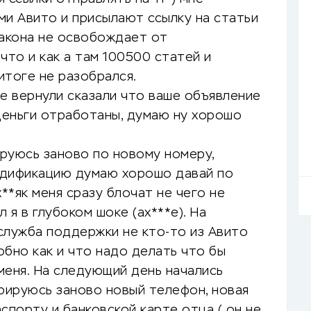
ми Авито и присылают ссылку на статьи
закона не освобождает от
что и как а там 100500 статей и
итоге не разобрался.
е вернули сказали что ваше объявление
еньги отработаны, думаю ну хорошо
ируюсь заново по новому номеру,
ндификацию думаю хорошо давай по
**як меня сразу блочат не чего не
 я в глубоком шоке (ах***е). На
служба поддержки не кто-то из Авито
бно как и что надо делать что бы
меня. На следующий день начались
трируюсь заново новый телефон, новая
спорту и банковской карте отца ( он не