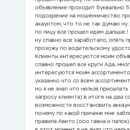
объявление проходит буквально 5
подозрение на мошенничество пр
акаунтом, что то не так думаю н
по лицу все прошел идем дальше.!
ну славно все заработало, опять
прохожу по водительскому удост
Клиенты интересуются моим объя
славно прошел все круги Ада, мно
интересуются моим ассортиментом
указанно что со всем ассортимент
но я не знал что нельзя присылать
запросу клиента) в итоге на два 
возможности восстановить аккаун
почему по какой причине мне заб
правила Авито (ооо гавна и палок
в этот момент я не знал что нельз