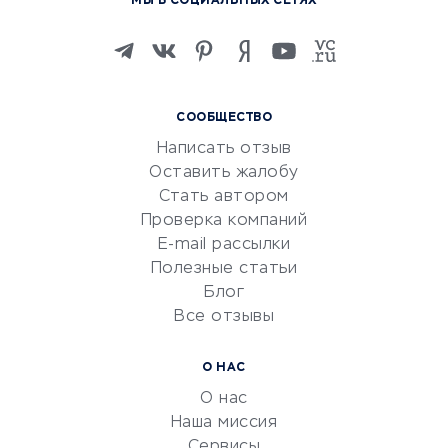
МЫ В СОЦИАЛЬНЫХ СЕТЯХ
Онлайн-школы
Изучение иностранных
языков
Курсы IT и digital
СООБЩЕСТВО
Маркетинг и продажи
Написать отзыв
Репетиторство
Оставить жалобу
Красота и здоровье
Стать автором
Сервисы по поиску работы
Проверка компаний
Сетевой маркетинг
E-mail рассылки
Университеты
Полезные статьи
Блог
Все отзывы
УСЛУГИ ДЛЯ БИЗНЕСА
Расчетно-кассовое
О НАС
обслуживание
О нас
Эквайринг
Наша миссия
CRM-системы
Сервисы