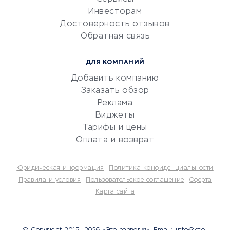
Инвесторам
Электронный
Достоверность отзывов
документооборот
Обратная связь
Юридические компании
Консалтинговые компании
ДЛЯ КОМПАНИЙ
Аудиторские компании
Добавить компанию
Бухгалтерия онлайн
Заказать обзор
Онлайн-кассы
Реклама
SERM
Виджеты
Тарифы и цены
Digital
Оплата и возврат
КРЕДИТЫ И ЗАЙМЫ
Юридическая информация
Политика конфиденциальности
Потребительские кредиты
Правила и условия
Пользовательское соглашение
Оферта
Карта сайта
Кредитные карты
Дебетовые карты
Микрофинансовые