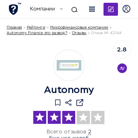
Добави
Компании
Главная
»
Рейтинги
»
Микрофинансовые компании
»
Autonomy Finance это развод?
»
Отзывы
»
Отзыв № 42144
2.8
Autonomy
Всего отзывов
2