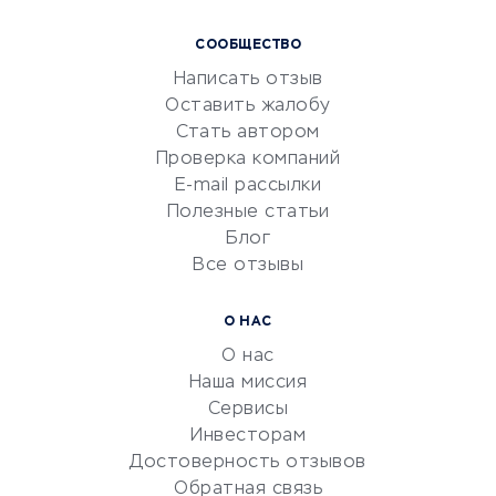
Курсы IT и digital
СООБЩЕСТВО
Маркетинг и продажи
Написать отзыв
Репетиторство
Оставить жалобу
Красота и здоровье
Стать автором
Сервисы по поиску работы
Проверка компаний
Сетевой маркетинг
E-mail рассылки
Университеты
Полезные статьи
Блог
Все отзывы
УСЛУГИ ДЛЯ БИЗНЕСА
Расчетно-кассовое
О НАС
обслуживание
О нас
Эквайринг
Наша миссия
CRM-системы
Сервисы
Инвесторам
Электронный
Достоверность отзывов
документооборот
Обратная связь