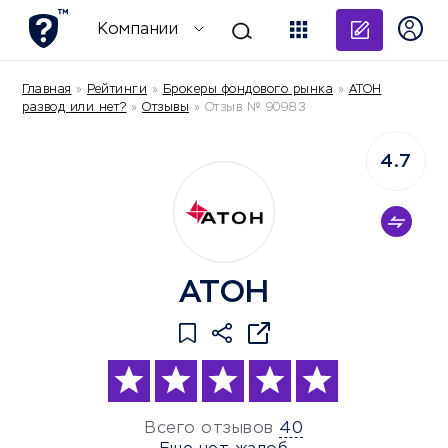
Добави
Компании
Главная
»
Рейтинги
»
Брокеры фондового рынка
»
АТОН
развод или нет?
»
Отзывы
»
Отзыв № 90983
4.7
АТОН
Всего отзывов
40