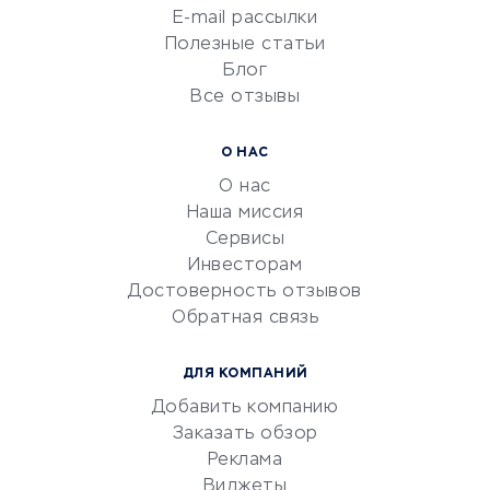
Сетевой маркетинг
E-mail рассылки
Университеты
Полезные статьи
Блог
Все отзывы
УСЛУГИ ДЛЯ БИЗНЕСА
Расчетно-кассовое
О НАС
обслуживание
О нас
Эквайринг
Наша миссия
CRM-системы
Сервисы
Инвесторам
Электронный
Достоверность отзывов
документооборот
Обратная связь
Юридические компании
Консалтинговые компании
ДЛЯ КОМПАНИЙ
Аудиторские компании
Добавить компанию
Бухгалтерия онлайн
Заказать обзор
Онлайн-кассы
Реклама
SERM
Виджеты