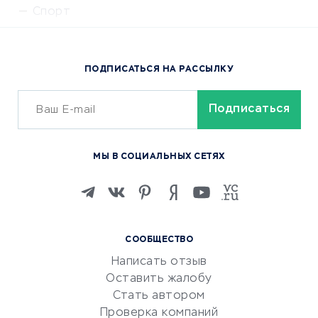
Спорт
Доставка еды
Популярные товары
ПОДПИСАТЬСЯ НА РАССЫЛКУ
Сервисы доставки
ОБУЧЕНИЕ И РАБОТА
Курсы по обучению
МЫ В СОЦИАЛЬНЫХ СЕТЯХ
Онлайн-школы
Изучение иностранных
языков
Курсы IT и digital
СООБЩЕСТВО
Маркетинг и продажи
Написать отзыв
Репетиторство
Оставить жалобу
Красота и здоровье
Стать автором
Сервисы по поиску работы
Проверка компаний