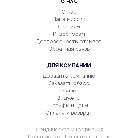
Расчетно-кассовое
О НАС
обслуживание
О нас
Эквайринг
Наша миссия
CRM-системы
Сервисы
Электронный
Инвесторам
документооборот
Достоверность отзывов
Обратная связь
Юридические компании
Консалтинговые компании
ДЛЯ КОМПАНИЙ
Аудиторские компании
Добавить компанию
Бухгалтерия онлайн
Заказать обзор
Онлайн-кассы
Реклама
SERM
Виджеты
Digital
Тарифы и цены
Оплата и возврат
КРЕДИТЫ И ЗАЙМЫ
Юридическая информация
Потребительские кредиты
Политика конфиденциальности