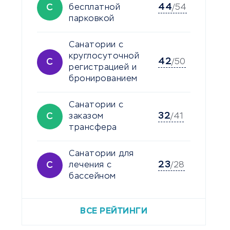
44
С
бесплатной
/54
парковкой
Санатории с
круглосуточной
42
С
/50
регистрацией и
бронированием
Санатории с
32
С
заказом
/41
трансфера
Санатории для
23
С
лечения с
/28
бассейном
ВСЕ РЕЙТИНГИ