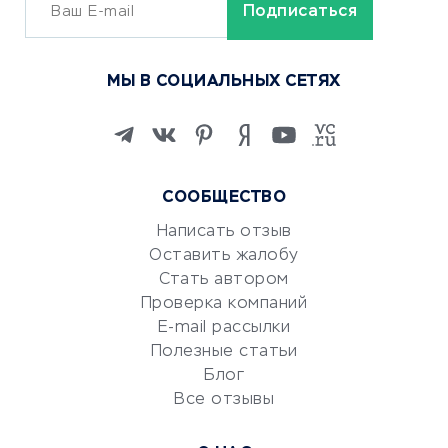
ОБУЧЕНИЕ И РАБОТА
Курсы по обучению
МЫ В СОЦИАЛЬНЫХ СЕТЯХ
Онлайн-школы
Изучение иностранных
языков
Курсы IT и digital
СООБЩЕСТВО
Маркетинг и продажи
Репетиторство
Написать отзыв
Оставить жалобу
Красота и здоровье
Стать автором
Сервисы по поиску работы
Проверка компаний
Сетевой маркетинг
E-mail рассылки
Университеты
Полезные статьи
Блог
Все отзывы
УСЛУГИ ДЛЯ БИЗНЕСА