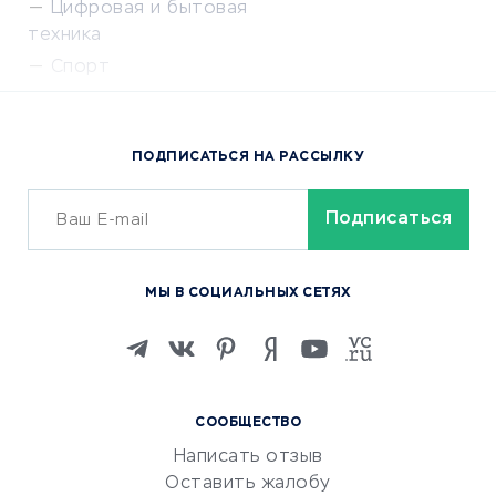
Цифровая и бытовая
техника
Спорт
Доставка еды
Популярные товары
ПОДПИСАТЬСЯ НА РАССЫЛКУ
Сервисы доставки
ОБУЧЕНИЕ И РАБОТА
Курсы по обучению
МЫ В СОЦИАЛЬНЫХ СЕТЯХ
Онлайн-школы
Изучение иностранных
языков
Курсы IT и digital
СООБЩЕСТВО
Маркетинг и продажи
Написать отзыв
Репетиторство
Оставить жалобу
Красота и здоровье