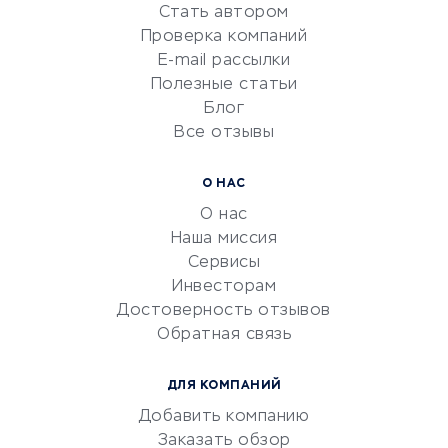
Стать автором
Сервисы по поиску работы
Проверка компаний
Сетевой маркетинг
E-mail рассылки
Университеты
Полезные статьи
Блог
Все отзывы
УСЛУГИ ДЛЯ БИЗНЕСА
Расчетно-кассовое
О НАС
обслуживание
О нас
Эквайринг
Наша миссия
CRM-системы
Сервисы
Инвесторам
Электронный
Достоверность отзывов
документооборот
Обратная связь
Юридические компании
Консалтинговые компании
ДЛЯ КОМПАНИЙ
Аудиторские компании
Добавить компанию
Бухгалтерия онлайн
Заказать обзор