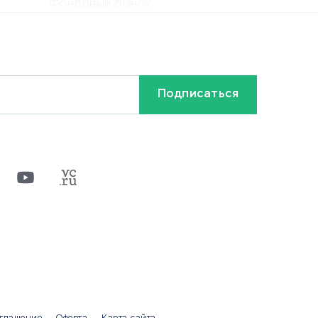
Фондовый рынок
Криптовалюта
Ставки на спорт
Кредиты и займы
Бонусы и акции
Видео
Разное
х
ти