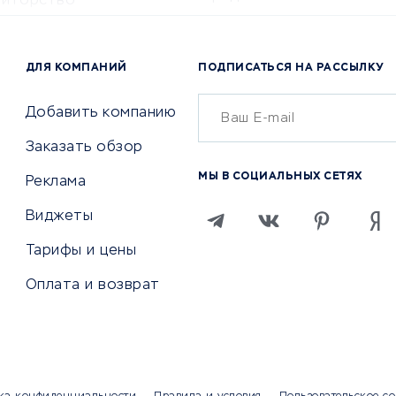
титорство
Консалтинговые компании
ота и здоровье
Аудиторские компании
 по поиску работы
ДЛЯ КОМПАНИЙ
ПОДПИСАТЬСЯ НА РАССЫЛКУ
Бухгалтерия онлайн
й маркетинг
Онлайн-кассы
ситеты
Добавить компанию
SERM
Заказать обзор
Digital
МЫ В СОЦИАЛЬНЫХ СЕТЯХ
Реклама
ТВИЯ И СТРАХОВАНИЕ
ПРОДВИЖЕНИЕ И РЕКЛАМА
Виджеты
ствия
Регистраторы доменов
Тарифы и цены
 билетов
Хостинг компании
Оплата и возврат
ование отелей
Продвижение в социальны
сетях
рии
SEO-сервисы
ование автомобилей
Тизерные и рекламные се
ание онлайн
Аналитика
мпании