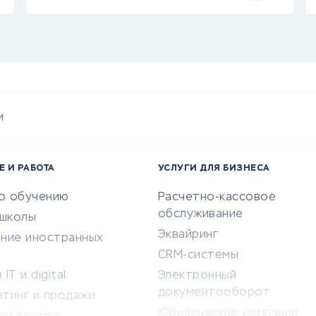
и
Е И РАБОТА
УСЛУГИ ДЛЯ БИЗНЕСА
по обучению
Расчетно-кассовое
обслуживание
-школы
Эквайринг
ение иностранных
CRM-системы
IT и digital
Электронный
документооборот
етинг и продажи
Юридические компании