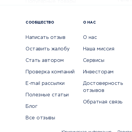
Репе
Популярные товары
Крас
Сервисы доставки
Сервисы
СООБЩЕСТВО
О НАС
Сетево
Универ
Написать отзыв
О нас
Оставить жалобу
Наша миссия
Стать автором
Сервисы
КРЕДИТЫ И ЗАЙМЫ
ПУТЕШЕС
Проверка компаний
Инвесторам
Потребительские кредиты
Путеше
E-mail рассылки
Достоверность
Кредитные карты
Покупка
отзывов
Полезные статьи
Дебетовые карты
Бронир
Обратная связь
Микрофинансовые организации
Санато
Блог
Подбор кредита
Бронир
Все отзывы
Улучшение кредитной истории
Страхов
Платежные системы
Авиако