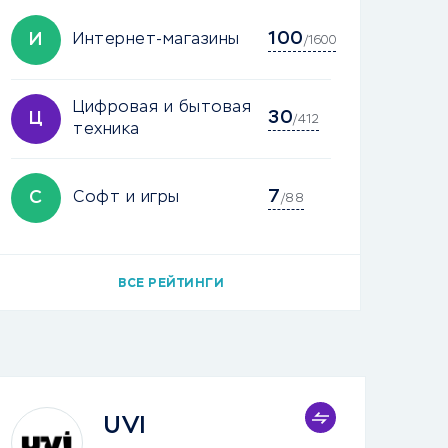
100
И
Интернет-магазины
/1600
Цифровая и бытовая
30
Ц
/412
техника
7
С
Софт и игры
/88
ВСЕ РЕЙТИНГИ
UVI