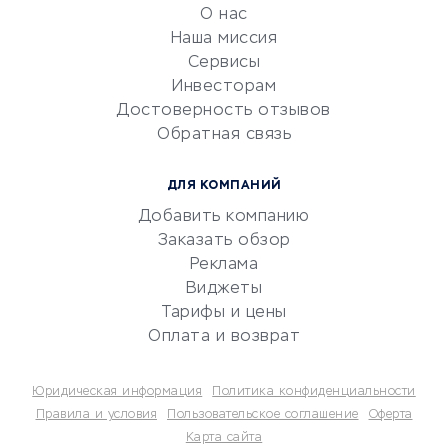
обслуживание
О нас
Эквайринг
Наша миссия
CRM-системы
Сервисы
Инвесторам
Электронный
Достоверность отзывов
документооборот
Обратная связь
Юридические компании
Консалтинговые компании
ДЛЯ КОМПАНИЙ
Аудиторские компании
Добавить компанию
Бухгалтерия онлайн
Заказать обзор
Онлайн-кассы
Реклама
SERM
Виджеты
Тарифы и цены
Digital
Оплата и возврат
КРЕДИТЫ И ЗАЙМЫ
Юридическая информация
Политика конфиденциальности
Потребительские кредиты
Правила и условия
Пользовательское соглашение
Оферта
Карта сайта
Кредитные карты