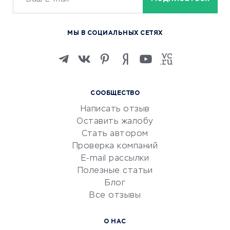
ОБУЧЕНИЕ И РАБОТА
Курсы по обучению
МЫ В СОЦИАЛЬНЫХ СЕТЯХ
Онлайн-школы
Изучение иностранных
языков
Курсы IT и digital
СООБЩЕСТВО
Маркетинг и продажи
Написать отзыв
Репетиторство
Оставить жалобу
Красота и здоровье
Стать автором
Сервисы по поиску работы
Проверка компаний
Сетевой маркетинг
E-mail рассылки
Университеты
Полезные статьи
Блог
Все отзывы
УСЛУГИ ДЛЯ БИЗНЕСА
Расчетно-кассовое
О НАС