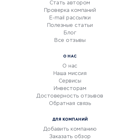
Стать автором
Сервисы по поиску работы
Проверка компаний
Сетевой маркетинг
E-mail рассылки
Университеты
Полезные статьи
Блог
Все отзывы
УСЛУГИ ДЛЯ БИЗНЕСА
Расчетно-кассовое
О НАС
обслуживание
О нас
Эквайринг
Наша миссия
CRM-системы
Сервисы
Инвесторам
Электронный
Достоверность отзывов
документооборот
Обратная связь
Юридические компании
Консалтинговые компании
ДЛЯ КОМПАНИЙ
Аудиторские компании
Добавить компанию
Бухгалтерия онлайн
Заказать обзор