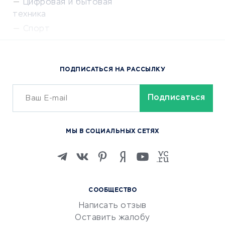
Цифровая и бытовая
техника
Спорт
Доставка еды
Популярные товары
ПОДПИСАТЬСЯ НА РАССЫЛКУ
Сервисы доставки
ОБУЧЕНИЕ И РАБОТА
Курсы по обучению
МЫ В СОЦИАЛЬНЫХ СЕТЯХ
Онлайн-школы
Изучение иностранных
языков
Курсы IT и digital
СООБЩЕСТВО
Маркетинг и продажи
Написать отзыв
Репетиторство
Оставить жалобу
Красота и здоровье