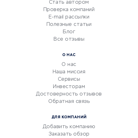
Стать автором
Сервисы по поиску работы
Проверка компаний
Сетевой маркетинг
E-mail рассылки
Университеты
Полезные статьи
Блог
Все отзывы
УСЛУГИ ДЛЯ БИЗНЕСА
Расчетно-кассовое
О НАС
обслуживание
О нас
Эквайринг
Наша миссия
CRM-системы
Сервисы
Инвесторам
Электронный
Достоверность отзывов
документооборот
Обратная связь
Юридические компании
Консалтинговые компании
ДЛЯ КОМПАНИЙ
Аудиторские компании
Добавить компанию
Бухгалтерия онлайн
Заказать обзор