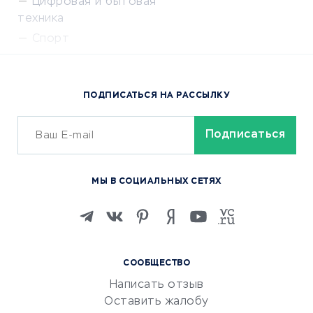
Цифровая и бытовая
техника
Спорт
Доставка еды
Популярные товары
ПОДПИСАТЬСЯ НА РАССЫЛКУ
Сервисы доставки
ОБУЧЕНИЕ И РАБОТА
Курсы по обучению
МЫ В СОЦИАЛЬНЫХ СЕТЯХ
Онлайн-школы
Изучение иностранных
языков
Курсы IT и digital
СООБЩЕСТВО
Маркетинг и продажи
Написать отзыв
Репетиторство
Оставить жалобу
Красота и здоровье