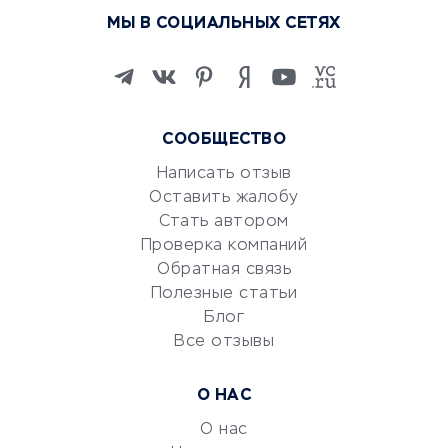
Курсы по обучению
МЫ В СОЦИАЛЬНЫХ СЕТЯХ
Онлайн-школы
Изучение иностранных
языков
Курсы IT и digital
СООБЩЕСТВО
Маркетинг и продажи
Репетиторство
Написать отзыв
Оставить жалобу
Красота и здоровье
Стать автором
Сервисы по поиску работы
Проверка компаний
Сетевой маркетинг
Обратная связь
Университеты
Полезные статьи
Блог
Все отзывы
УСЛУГИ ДЛЯ БИЗНЕСА
Расчетно-кассовое
О НАС
обслуживание
О нас
Эквайринг