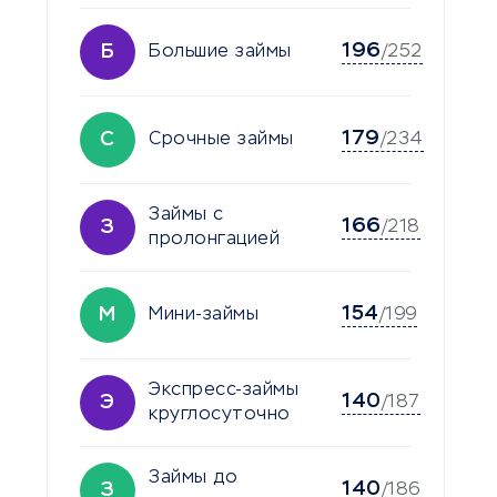
196
Б
Большие займы
/252
179
С
Срочные займы
/234
Займы с
166
З
/218
пролонгацией
154
М
Мини-займы
/199
Экспресс-займы
140
Э
/187
круглосуточно
Займы до
140
З
/186