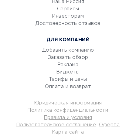
Наша миссия
CRM-системы
Сервисы
Электронный
Инвесторам
документооборот
Достоверность отзывов
Юридические компании
ДЛЯ КОМПАНИЙ
Консалтинговые компании
Аудиторские компании
Добавить компанию
Заказать обзор
Бухгалтерия онлайн
Реклама
Онлайн-кассы
Виджеты
SERM
Тарифы и цены
Digital
Оплата и возврат
КРЕДИТЫ И ЗАЙМЫ
Юридическая информация
Политика конфиденциальности
Потребительские кредиты
Правила и условия
Кредитные карты
Пользовательское соглашение
Оферта
Карта сайта
Дебетовые карты