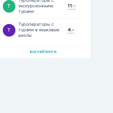
Туроператоры с
11
Т
экскурсионными
/11
турами
Туроператоры с
4
Т
турами в языковые
/4
школы
ВСЕ РЕЙТИНГИ