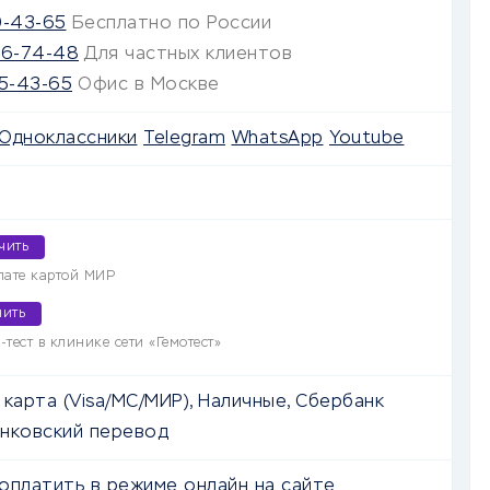
0-43-65
Бесплатно по России
46-74-48
Для частных клиентов
25-43-65
Офис в Москве
Одноклассники
Telegram
WhatsApp
Youtube
чить
лате картой МИР
чить
тест в клинике сети «Гемотест»
карта (Visa/MC/МИР), Наличные, Сбербанк
нковский перевод
оплатить в режиме онлайн на сайте