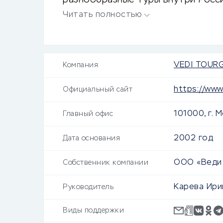
разнообразные туры внутри Росси
специальными предложениями.
Читать полностью
VEDI TOUR
Компания
https://www.
Официальный сайт
101000, г. М
Главный офис
2002 год
Дата основания
OOO «Веди 
Собственник компании
Карева Ири
Руководитель
Виды поддержки