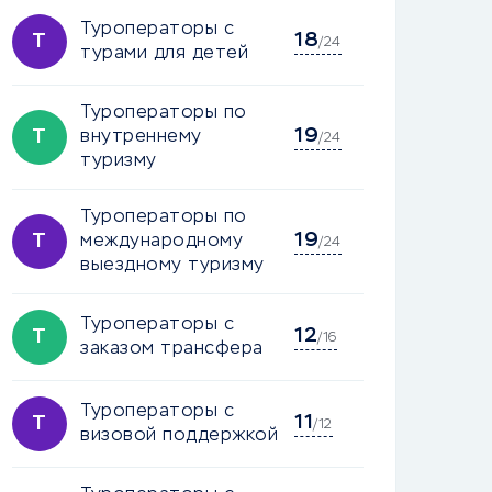
Туроператоры с
18
Т
/24
турами для детей
Туроператоры по
19
Т
внутреннему
/24
туризму
Туроператоры по
19
Т
международному
/24
выездному туризму
Туроператоры с
12
Т
/16
заказом трансфера
Туроператоры с
11
Т
/12
визовой поддержкой