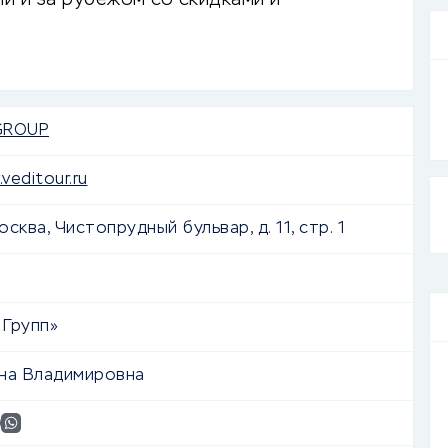
и и за рубежом со скидками и
GROUP
veditour.ru
осква, Чистопрудный бульвар, д. 11, стр. 1
Групп»
на Владимировна