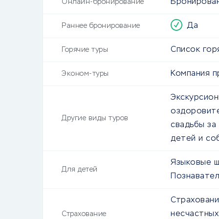
Бронирован
Онлайн-бронирование
Да
Раннее бронирование
Список гор
Горячие туры
Компания п
Эконом-туры
Экскурсион
оздоровите
Другие виды туров
свадьбы за
детей и со
Языковые ш
Для детей
Познавател
Страховани
несчастных
Страхование