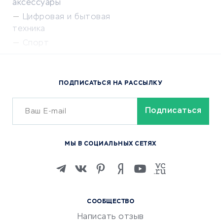
аксессуары
Цифровая и бытовая
техника
Спорт
Доставка еды
Популярные товары
ПОДПИСАТЬСЯ НА РАССЫЛКУ
Сервисы доставки
ОБУЧЕНИЕ И РАБОТА
Курсы по обучению
МЫ В СОЦИАЛЬНЫХ СЕТЯХ
Онлайн-школы
Изучение иностранных
языков
Курсы IT и digital
СООБЩЕСТВО
Маркетинг и продажи
Написать отзыв
Репетиторство