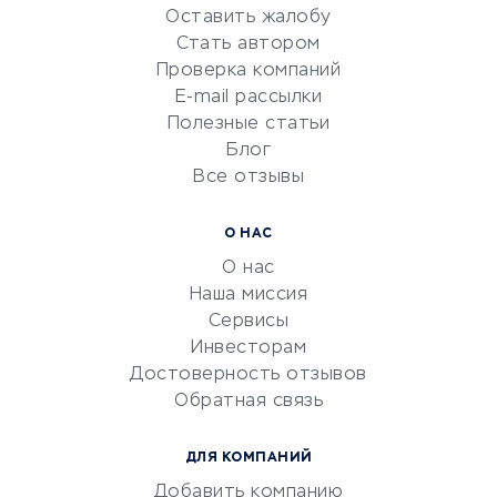
Оставить жалобу
Красота и здоровье
Стать автором
Сервисы по поиску работы
Проверка компаний
Сетевой маркетинг
E-mail рассылки
Университеты
Полезные статьи
Блог
Все отзывы
УСЛУГИ ДЛЯ БИЗНЕСА
Расчетно-кассовое
О НАС
обслуживание
О нас
Эквайринг
Наша миссия
CRM-системы
Сервисы
Инвесторам
Электронный
Достоверность отзывов
документооборот
Обратная связь
Юридические компании
Консалтинговые компании
ДЛЯ КОМПАНИЙ
Аудиторские компании
Добавить компанию