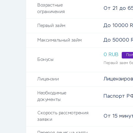
Возрастные
От
21
до
6
ограничения
До
10000
R
Первый займ
До
50000
R
Максимальный займ
0 RUB
Пол
Бонусы
Первый заем б
Лицензиров
Лицензии
Необходимые
Паспорт Р
документы
Скорость рассмотрения
От
15 мину
заявки