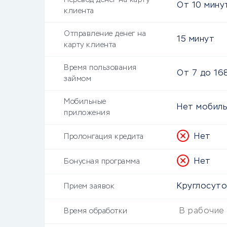
Перевод денег на карту
От
10 мину
клиента
Отправление денег на
15 минут
карту клиента
Время пользования
От
7
до
16
займом
Мобильные
Нет мобиль
приложения
Нет
Пролонгация кредита
Нет
Бонусная программа
Круглосут
Прием заявок
В рабочие 
Время обработки