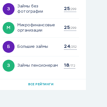
Займы без
25
З
/299
фотографии
Микрофинансовые
25
М
/299
организации
24
Б
Большие займы
/252
18
З
Займы пенсионерам
/172
ВСЕ РЕЙТИНГИ