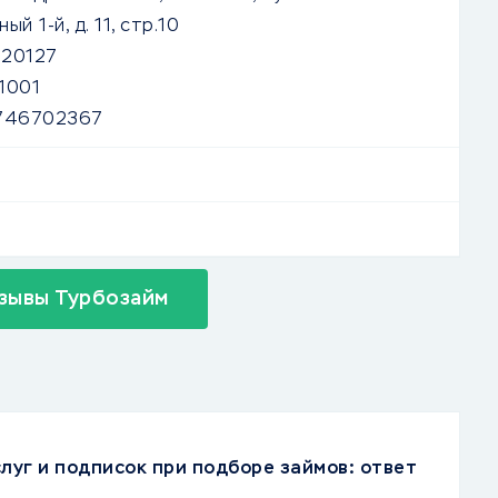
й 1-й, д. 11, стр.10
20127
1001
746702367
зывы Турбозайм
луг и подписок при подборе займов: ответ