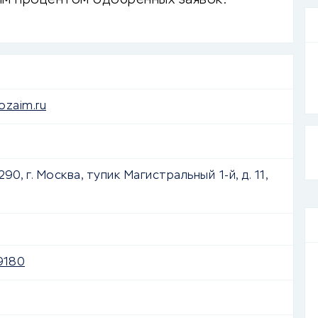
им процентом одобренных заявок.
ozaim.ru
90, г. Москва, тупик Магистральный 1-й, д. 11,
9180